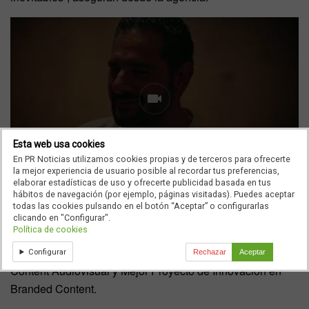
Esta web usa cookies
En PR Noticias utilizamos cookies propias y de terceros para ofrecerte
la mejor experiencia de usuario posible al recordar tus preferencias,
elaborar estadísticas de uso y ofrecerte publicidad basada en tus
hábitos de navegación (por ejemplo, páginas visitadas). Puedes aceptar
‘Sosegá’ ya fue el el gran triunfador de los premios
todas las cookies pulsando en el botón “Aceptar” o configurarlas
BCMA 2025
donde recibió por unanimidad del jurado el
clicando en "Configurar".
Política de cookies
galardón como Mejor Branded Content del Año. Además,
fue reconocido en otras dos categorías: Mejor Branded
Configurar
Rechazar
Aceptar
Content Audiovisual y Mejor Proyecto de Innovación en
Branded Content.