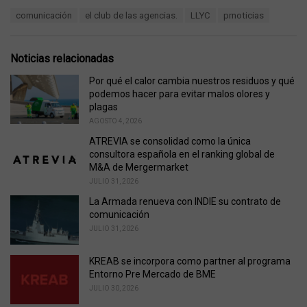
a
T
comunicación
el club de las agencias.
LLYC
prnoticias
t
a
e
g
g
s
o
Noticias relacionadas
:
r
i
Por qué el calor cambia nuestros residuos y qué
e
podemos hacer para evitar malos olores y
s
plagas
:
AGOSTO 4, 2026
ATREVIA se consolidad como la única
consultora española en el ranking global de
M&A de Mergermarket
JULIO 31, 2026
La Armada renueva con INDIE su contrato de
comunicación
JULIO 31, 2026
KREAB se incorpora como partner al programa
Entorno Pre Mercado de BME
JULIO 30, 2026