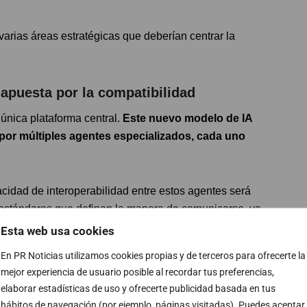
varias áreas estratégicas que deberían centrar la
 apuesta por la compatibilidad
 única plataforma central.
Este nuevo modelo de IA
or múltiples agentes especializados, cada uno
cidad de interoperabilidad entre estos agentes será
n estándares que definan la manera de comunicarse, ya
partidos que les permitan interactuar entre
Esta web usa cookies
ación y la coordinación entre distintos sistemas.
En PR Noticias utilizamos cookies propias y de terceros para ofrecerte la
mejor experiencia de usuario posible al recordar tus preferencias,
ranticen esa compatibilidad, las organizaciones
elaborar estadísticas de uso y ofrecerte publicidad basada en tus
gmentados
, donde los agentes con capacidades
hábitos de navegación (por ejemplo, páginas visitadas). Puedes aceptar