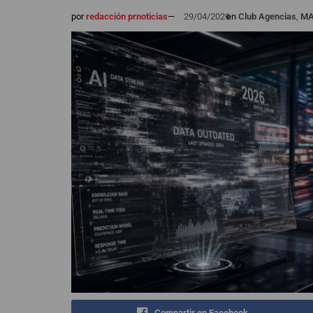
por
redacción prnoticias
—
29/04/2026
en
Club Agencias
,
M
Compartir en Facebook