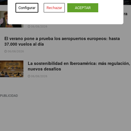
Configurar
Rechazar
ACEPTAR
‘¡Salta!’ le gana el pulso a ‘Maestros de la costura
celebrity’
06/08/2026
El verano pone a prueba los aeropuertos europeos: hasta
37.000 vuelos al día
06/08/2026
La sostenibilidad en Iberoamérica: más regulación,
nuevos desafíos
06/08/2026
PUBLICIDAD