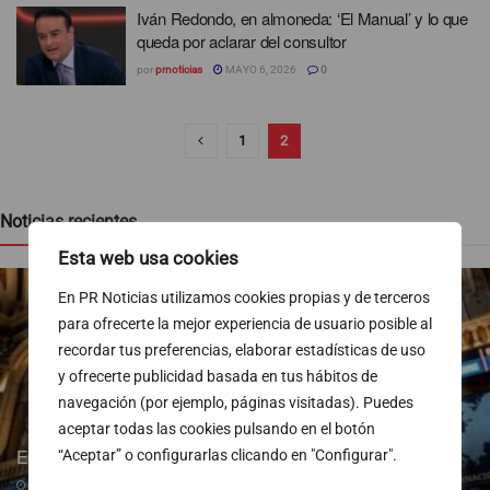
Iván Redondo, en almoneda: ‘El Manual’ y lo que
queda por aclarar del consultor
por
prnoticias
MAYO 6, 2026
0
1
2
Noticias recientes
Esta web usa cookies
En PR Noticias utilizamos cookies propias y de terceros
para ofrecerte la mejor experiencia de usuario posible al
recordar tus preferencias, elaborar estadísticas de uso
y ofrecerte publicidad basada en tus hábitos de
navegación (por ejemplo, páginas visitadas). Puedes
aceptar todas las cookies pulsando en el botón
El Ibex 35 arranca la sesión con subidas del 0,5%
“Aceptar” o configurarlas clicando en "Configurar".
06/08/2026