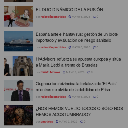
EL DUO DINÁMICO DE LA FUSIÓN
por
redacción prnoticias
MAYO 6, 2026
0
España ante el hantavirus: gestión de un brote
importado y evaluación del riesgo sanitario
por
redacción prnoticias
MAYO 6, 2026
0
H/Advisors refuerza su apuesta europea y sitúa
a María Lledó al frente de Bruselas
por
Carleth Morales
MAYO 6, 2026
0
Oughourlian reivindica la fortaleza de ‘El País’
mientras se olvida de la debilidad de Prisa
por
redacción prnoticias
MAYO 6, 2026
0
¿NOS HEMOS VUELTO LOCOS O SÓLO NOS
HEMOS ACOSTUMBRADO?
por
prnoticias
MAYO 6, 2026
0