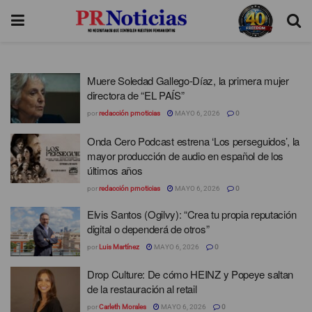
Muere Soledad Gallego-Díaz, la primera mujer
directora de “EL PAÍS”
por
redacción prnoticias
MAYO 6, 2026
0
Onda Cero Podcast estrena ‘Los perseguidos’, la
mayor producción de audio en español de los
últimos años
por
redacción prnoticias
MAYO 6, 2026
0
Elvis Santos (Ogilvy): “Crea tu propia reputación
digital o dependerá de otros”
por
Luis Martínez
MAYO 6, 2026
0
Drop Culture: De cómo HEINZ y Popeye saltan
de la restauración al retail
por
Carleth Morales
MAYO 6, 2026
0