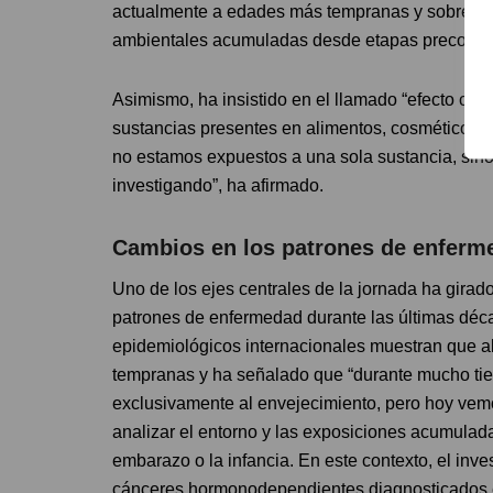
actualmente a edades más tempranas y sobre la i
ambientales acumuladas desde etapas precoces 
Asimismo, ha insistido en el llamado “efecto cóct
sustancias presentes en alimentos, cosméticos, tex
no estamos expuestos a una sola sustancia, si
investigando”, ha afirmado.
Cambios en los patrones de enferme
Uno de los ejes centrales de la jornada ha gira
patrones de enfermedad durante las últimas déc
epidemiológicos internacionales muestran que 
tempranas y ha señalado que “durante mucho t
exclusivamente al envejecimiento, pero hoy vemos
analizar el entorno y las exposiciones acumulad
embarazo o la infancia. En este contexto, el in
cánceres hormonodependientes diagnosticados 