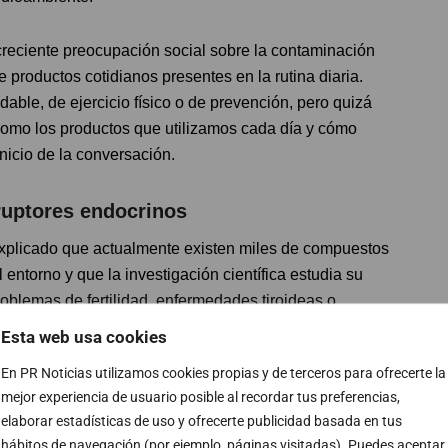
creciente preocupación social sobre la contaminación
roductos cotidianos presentes en la rutina diaria.
ble, de ejercicio físico o de prevención, pero quizá
como los productos que utilizamos cada día y cómo
inicio de la conversación.
ruptores endocrinos
xplicado que actualmente existen miles de compuestos
 entorno y que la investigación científica estudia su
roblemas de fertilidad, enfermedades tiroideas o
as hormonas son mensajeros químicos esenciales para
Esta web usa cookies
en interferir en señales extremadamente delicadas,
En PR Noticias utilizamos cookies propias y de terceros para ofrecerte la
sarrollo”, ha señalado.
mejor experiencia de usuario posible al recordar tus preferencias,
elaborar estadísticas de uso y ofrecerte publicidad basada en tus
idido también en cómo determinadas patologías aparecen
hábitos de navegación (por ejemplo, páginas visitadas). Puedes aceptar