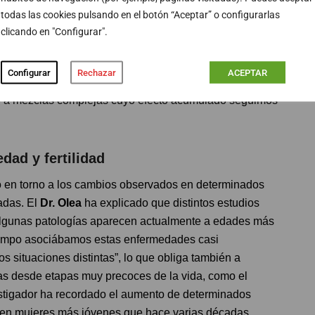
mportancia de estudiar el impacto de las exposiciones
todas las cookies pulsando en el botón “Aceptar” o configurarlas
de la vida.
clicando en "Configurar".
el”, derivado de la exposición simultánea a múltiples
Configurar
Rechazar
ACEPTAR
tiles, aire interior o envases. “La gran dificultad es que
no a mezclas complejas cuyo efecto acumulado seguimos
dad y fertilidad
do en torno a los cambios observados en determinados
adas. El
Dr. Olea
ha explicado que distintos estudios
algunas patologías aparecen actualmente a edades más
iempo asociábamos estas enfermedades casi
 situaciones distintas”, lo que obliga también a
as desde etapas muy precoces de la vida, como el
vestigador ha recordado el aumento de determinados
en mujeres más jóvenes que hace varias décadas.