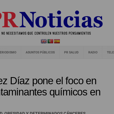
ERIODISMO
ASUNTOS PÚBLICOS
PR SALUD
RADIO
TELE
z Díaz pone el foco en
ntaminantes químicos en
D, OBESIDAD Y DETERMINADOS CÁNCERES