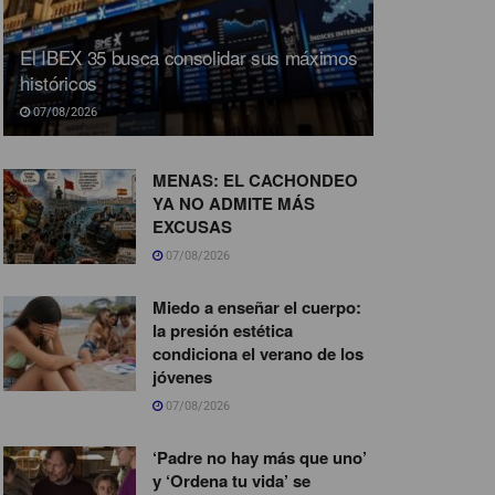
El IBEX 35 busca consolidar sus máximos
históricos
07/08/2026
MENAS: EL CACHONDEO
YA NO ADMITE MÁS
EXCUSAS
07/08/2026
Miedo a enseñar el cuerpo:
la presión estética
condiciona el verano de los
jóvenes
07/08/2026
‘Padre no hay más que uno’
y ‘Ordena tu vida’ se