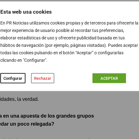
uevas oportunidades laborales para los actores?
Esta web usa cookies
nte nueva. ¿Crees que es importante para los
En PR Noticias utilizamos cookies propias y de terceros para ofrecerte la
mejor experiencia de usuario posible al recordar tus preferencias,
elaborar estadísticas de uso y ofrecerte publicidad basada en tus
enseña. Estoy conociendo a gente increíble en este
hábitos de navegación (por ejemplo, páginas visitadas). Puedes aceptar
todas las cookies pulsando en el botón “Aceptar” o configurarlas
clicando en "Configurar".
vijo, Nacho, Óscar… Con Israel ya había trabajado antes
uy nueva para mí, como Pablo. Entonces, solo aporta,
Configurar
Rechazar
ACEPTAR
nterpretar igualmente y transmitir de otra manera.
idades, la verdad.
ta en una apuesta de los grandes grupos
uedar un poco relegada?