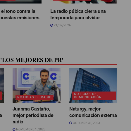
el tono contra la
La radio púbica cierra una
puestas emisiones
temporada para olvidar
21/07/2026
'LOS MEJORES DE PR'
NOTICIAS DE
NOTICIAS DE RADIO
COMUNICACIÓN
Juanma Castaño,
Naturgy, mejor
a
mejor periodista de
comunicación externa
radio
OCTUBRE 31, 2023
NOVIEMBRE 1, 2023