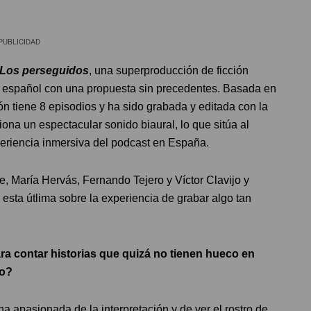
PUBLICIDAD
Los perseguidos
, una superproducción de ficción
 español con una propuesta sin precedentes. Basada en
n tiene 8 episodios y ha sido grabada y editada con la
na un espectacular sonido biaural, lo que sitúa al
xperiencia inmersiva del podcast en España.
e, María Hervás, Fernando Tejero y Víctor Clavijo y
 esta útlima sobre la experiencia de grabar algo tan
a contar historias que quizá no tienen hueco en
do?
 apasionada de la interpretación y de ver el rostro de