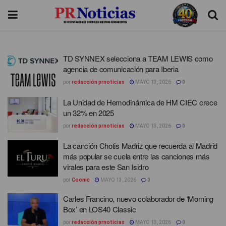
TD SYNNEX selecciona a TEAM LEWIS como
agencia de comunicación para Iberia
por
redacción prnoticias
MAYO 13, 2026
0
La Unidad de Hemodinámica de HM CIEC crece
un 32% en 2025
por
redacción prnoticias
MAYO 13, 2026
0
La canción Chotis Madriz que recuerda al Madrid
más popular se cuela entre las canciones más
virales para este San Isidro
por
Coonic
MAYO 13, 2026
0
Carles Francino, nuevo colaborador de ‘Morning
Box’ en LOS40 Classic
por
redacción prnoticias
MAYO 13, 2026
0