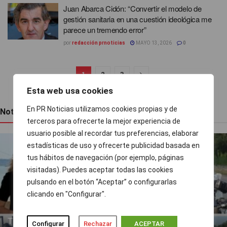
Juan Abarca Cidón: “Convertir el modelo de
gestión sanitaria en una cuestión ideológica me
parece un tremendo error”
por
redacción prnoticias
MAYO 13, 2026
0
1
2
3
Esta web usa cookies
En PR Noticias utilizamos cookies propias y de
Noticias recientes
terceros para ofrecerte la mejor experiencia de
usuario posible al recordar tus preferencias, elaborar
estadísticas de uso y ofrecerte publicidad basada en
tus hábitos de navegación (por ejemplo, páginas
visitadas). Puedes aceptar todas las cookies
pulsando en el botón “Aceptar” o configurarlas
clicando en "Configurar".
TVE ejecuta un nuevo baile de corresponsales
Configurar
Rechazar
ACEPTAR