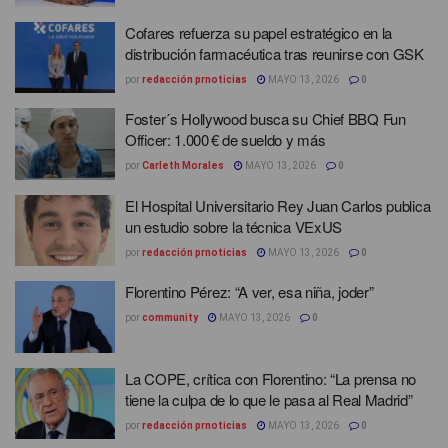
Cofares refuerza su papel estratégico en la
distribución farmacéutica tras reunirse con GSK
por
redacción prnoticias
MAYO 13, 2026
0
Foster´s Hollywood busca su Chief BBQ Fun
Officer: 1.000 € de sueldo y más
por
Carleth Morales
MAYO 13, 2026
0
El Hospital Universitario Rey Juan Carlos publica
un estudio sobre la técnica VExUS
por
redacción prnoticias
MAYO 13, 2026
0
Florentino Pérez: “A ver, esa niña, joder”
por
community
MAYO 13, 2026
0
La COPE, crítica con Florentino: “La prensa no
tiene la culpa de lo que le pasa al Real Madrid”
por
redacción prnoticias
MAYO 13, 2026
0