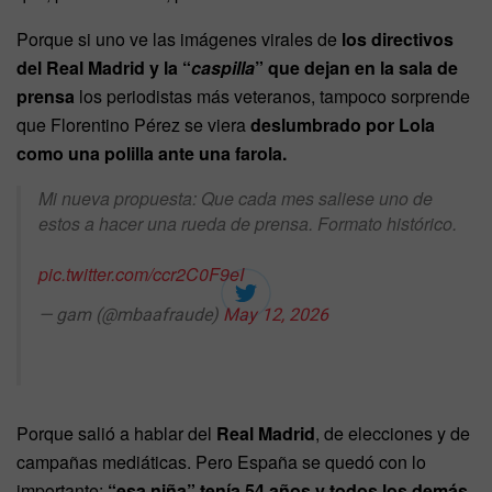
Porque si uno ve las imágenes virales de
los directivos
del Real Madrid
y la “
caspilla
” que dejan en la sala de
prensa
los periodistas más veteranos, tampoco sorprende
que Florentino Pérez se viera
deslumbrado por Lola
como una polilla ante una farola.
Mi nueva propuesta: Que cada mes saliese uno de
estos a hacer una rueda de prensa. Formato histórico.
pic.twitter.com/ccr2C0F9eI
— gam (@mbaafraude)
May 12, 2026
Porque salió a hablar del
Real Madrid
, de elecciones y de
campañas mediáticas. Pero España se quedó con lo
importante:
“esa niña” tenía 54 años y todos los demás,