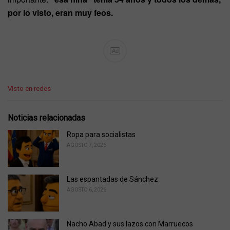
por lo visto, eran muy feos.
Ad
C
Visto en redes
a
t
e
Noticias relacionadas
g
o
Ropa para socialistas
r
AGOSTO 7, 2026
i
e
s
Las espantadas de Sánchez
:
AGOSTO 6, 2026
Nacho Abad y sus lazos con Marruecos