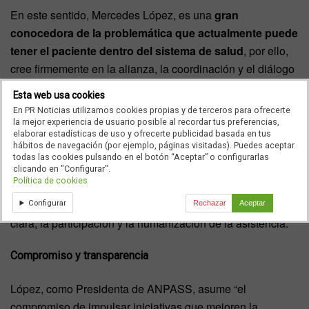
En este sentido, Mercedes López, es una
gran
conocedora de la problemática que actualmente puede
tener el paciente dentro del sistema de salud
, por ello,
cree firmemente en la alianza, la coordinación y el diálogo
con empresas, Gobiernos y organizaciones que presten
Esta web usa cookies
atención o servicios a los pacientes, con el objetivo de que
En PR Noticias utilizamos cookies propias y de terceros para ofrecerte
ésta, sea de máxima calidad.
la mejor experiencia de usuario posible al recordar tus preferencias,
elaborar estadísticas de uso y ofrecerte publicidad basada en tus
hábitos de navegación (por ejemplo, páginas visitadas). Puedes aceptar
Como pacientes, todos compartimos una realidad común:
todas las cookies pulsando en el botón “Aceptar” o configurarlas
en algún momento de nuestras vidas necesitaremos del
clicando en "Configurar".
Política de cookies
sistema de salud. Por ello, trabajamos para que ese
encuentro esté marcado por la dignidad, la información
Configurar
Rechazar
Aceptar
clara, la participación y la humanización de la asistencia.
Compromiso y transparencia
López, como Presidenta de ANPASS, asume “el
compromiso de impulsar iniciativas que mejoren la