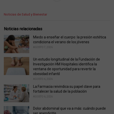
C
Noticias de Salud y Bienestar
a
t
e
Noticias relacionadas
g
o
Miedo a enseñar el cuerpo: la presión estética
r
condiciona el verano de los jóvenes
i
AGOSTO 7, 2026
e
s
Un estudio longitudinal de la Fundación de
:
Investigación HM Hospitales identifica la
ventana de oportunidad para revertir la
obesidad infantil
AGOSTO 6, 2026
La Farmacia reivindica su papel clave para
fortalecer la salud de la población
AGOSTO 6, 2026
Dolor abdominal que va a más: cuándo puede
ser apendicitis