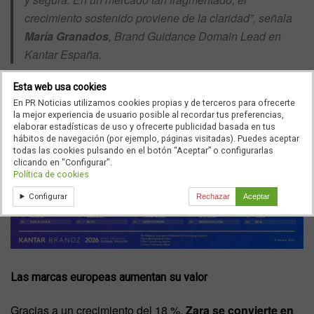
crecimiento sostenido proviene de la claridad”, señala
María Granados
, Brand Guidance Domain Lead en
Kantar España.
Esta web usa cookies
En PR Noticias utilizamos cookies propias y de terceros para ofrecerte
la mejor experiencia de usuario posible al recordar tus preferencias,
elaborar estadísticas de uso y ofrecerte publicidad basada en tus
hábitos de navegación (por ejemplo, páginas visitadas). Puedes aceptar
todas las cookies pulsando en el botón “Aceptar” o configurarlas
clicando en "Configurar".
Política de cookies
Configurar
Rechazar
Aceptar
Las marcas europeas aumentan su valor
Gracias a un crecimiento del 18 %,
Zara se convierte en