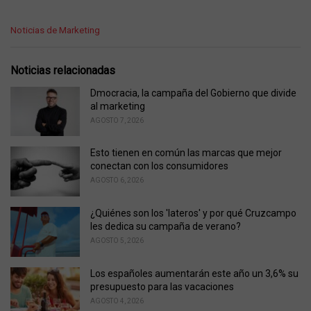
C
Noticias de Marketing
a
t
e
Noticias relacionadas
g
o
Dmocracia, la campaña del Gobierno que divide
r
al marketing
i
AGOSTO 7, 2026
e
s
Esto tienen en común las marcas que mejor
:
conectan con los consumidores
AGOSTO 6, 2026
¿Quiénes son los 'lateros' y por qué Cruzcampo
les dedica su campaña de verano?
AGOSTO 5, 2026
Los españoles aumentarán este año un 3,6% su
presupuesto para las vacaciones
AGOSTO 4, 2026