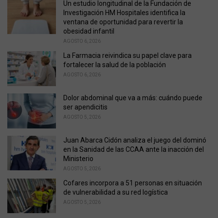
o
Un estudio longitudinal de la Fundación de
r
Investigación HM Hospitales identifica la
i
ventana de oportunidad para revertir la
e
obesidad infantil
s
AGOSTO 6, 2026
:
La Farmacia reivindica su papel clave para
fortalecer la salud de la población
AGOSTO 6, 2026
Dolor abdominal que va a más: cuándo puede
ser apendicitis
AGOSTO 5, 2026
Juan Abarca Cidón analiza el juego del dominó
en la Sanidad de las CCAA ante la inacción del
Ministerio
AGOSTO 5, 2026
Cofares incorpora a 51 personas en situación
de vulnerabilidad a su red logística
AGOSTO 5, 2026