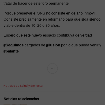
tratar de hacer de este foro permanente
Porque preservar el SNS no consiste en dejarlo inmóvil.
Consiste precisamente en reformarlo para que siga siendo
viable dentro de 10, 20 o 30 años.
Espero que este nuevo espacio contribuya de verdad
#Seguimos
cargados de
#ilusión
por lo que pueda venir y
#palante
Ad
C
Noticias de Salud y Bienestar
a
t
e
Noticias relacionadas
g