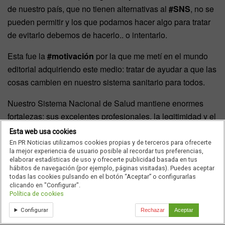
de nuestro país, que no tienen alternativas al
#SNS
, no se
pueden permitir y los que podamos hacer algo para tratar
de evitarlo debemos de hacerlo.. o intentarlo.
Esta fue la
#motivación
por la que me metí en el mundo
editorial adquiriendo este medio: tratar de ayudar a que las
cosas cambien en nuestro sistema sanitario para todos.
Nuestro Sistema Nacional de Salud mantiene enormes
fortalezas: sus excelentes profesionales, la legitimidad y el
apoyo social y unos valores – universalidad, equidad,
Esta web usa cookies
gratuidad en los servicios – muy sólidos.
En PR Noticias utilizamos cookies propias y de terceros para ofrecerte
la mejor experiencia de usuario posible al recordar tus preferencias,
elaborar estadísticas de uso y ofrecerte publicidad basada en tus
Pero también acumula demasiados síntomas de
hábitos de navegación (por ejemplo, páginas visitadas). Puedes aceptar
agotamiento que necesitan ser reconducidos lo antes
todas las cookies pulsando en el botón “Aceptar” o configurarlas
clicando en "Configurar".
posibles porque producen estragos a nivel personal y
Política de cookies
familiar en el momento actual – no mañana, ni en un
Configurar
Rechazar
Aceptar
hipotético futuro -, por: