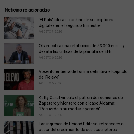
t
e
Noticias relacionadas
g
o
'El País' lidera el ranking de suscriptores
r
digitales en el segundo trimestre
i
AGOSTO 7, 2026
e
s
Oliver cobra una retribución de 53.000 euros y
:
desata las críticas de la plantilla de EFE
AGOSTO 6, 2026
Vocento entierra de forma definitiva el capítulo
de ‘Relevo’
AGOSTO 6, 2026
Ketty Garat vincula el patrón de reuniones de
Zapatero y Montero con el caso Aldama:
"Recuerda a su modus operandi"
AGOSTO 5, 2026
Los ingresos de Unidad Editorial retroceden a
pesar del crecimiento de sus suscriptores