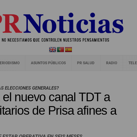
ERIODISMO
ASUNTOS PÚBLICOS
PR SALUD
RADIO
TELE
AS ELECCIONES GENERALES?
 el nuevo canal TDT a
itarios de Prisa afines a
E ESTAR OPERATIVA EN SEIS MESES