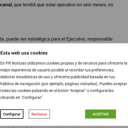
 canal,
que tendrá que estar operativo en seis meses, es
a, puede ser estratégica para el Ejecutivo, responsable
 los próximos meses serán clave de cara a las próximas
Esta web usa cookies
 territorios el próximo 2026 y a nivel general, como
En PR Noticias utilizamos cookies propias y de terceros para ofrecerte la
mejor experiencia de usuario posible al recordar tus preferencias,
erramienta estratégica
para el Gobierno después de
elaborar estadísticas de uso y ofrecerte publicidad basada en tus
hábitos de navegación (por ejemplo, páginas visitadas). Puedes aceptar
discutible en los planes de Pedro Sánchez. Los díscolos
todas las cookies pulsando en el botón “Aceptar” o configurarlas
son ahora los que tienen en su poder este nuevo canal el
clicando en "Configurar".
Configurar
Rechazar
ACEPTAR
milar a la marcada por RTVE, c
ontará con rostros de
ntonía con lo que buscan ahora en Moncloa, que rime a