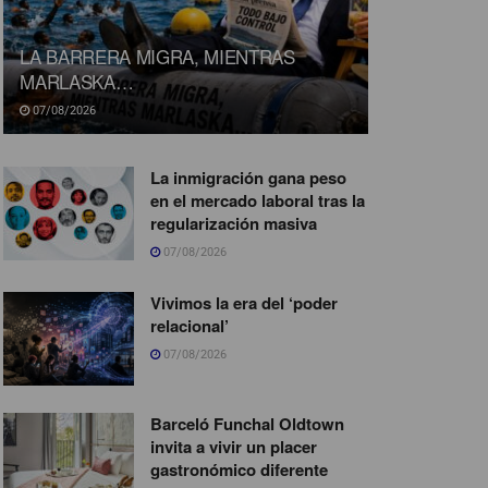
LA BARRERA MIGRA, MIENTRAS
MARLASKA…
07/08/2026
La inmigración gana peso
en el mercado laboral tras la
regularización masiva
07/08/2026
Vivimos la era del ‘poder
relacional’
07/08/2026
Barceló Funchal Oldtown
invita a vivir un placer
gastronómico diferente