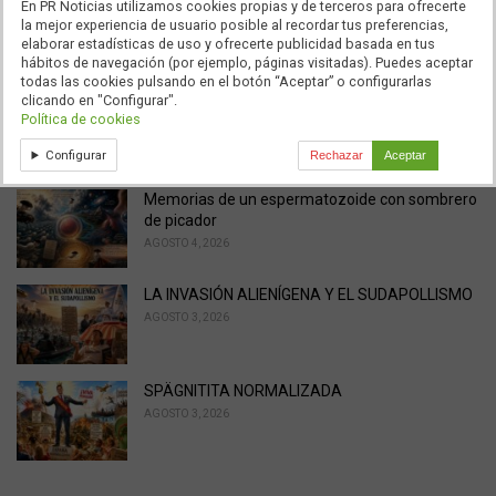
o
En PR Noticias utilizamos cookies propias y de terceros para ofrecerte
MENAS: EL CACHONDEO YA NO ADMITE MÁS
la mejor experiencia de usuario posible al recordar tus preferencias,
r
EXCUSAS
elaborar estadísticas de uso y ofrecerte publicidad basada en tus
i
AGOSTO 7, 2026
hábitos de navegación (por ejemplo, páginas visitadas). Puedes aceptar
e
todas las cookies pulsando en el botón “Aceptar” o configurarlas
s
clicando en "Configurar".
LA BARRERA MIGRA, MIENTRAS MARLASKA…
:
Política de cookies
AGOSTO 7, 2026
Configurar
Rechazar
Aceptar
Memorias de un espermatozoide con sombrero
de picador
AGOSTO 4, 2026
LA INVASIÓN ALIENÍGENA Y EL SUDAPOLLISMO
AGOSTO 3, 2026
SPÄGNITITA NORMALIZADA
AGOSTO 3, 2026