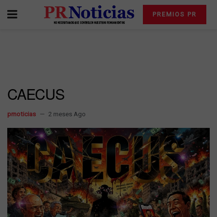
PREMIOS PR
CAECUS
prnoticias
2 meses Ago