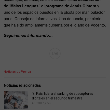
de ‘Malas Lenguas’, el programa de Jesús Cintora
y
uno de los espacios puestos en la picota por manipulación
por el Consejo de Informativos. Una denuncia, por cierto,
que ha sido ampliamente cubierta por el diario de Vocento.
Seguiremos Informando…
Ad
C
Noticias de Prensa
a
t
e
Noticias relacionadas
g
o
'El País' lidera el ranking de suscriptores
r
digitales en el segundo trimestre
i
AGOSTO 7, 2026
e