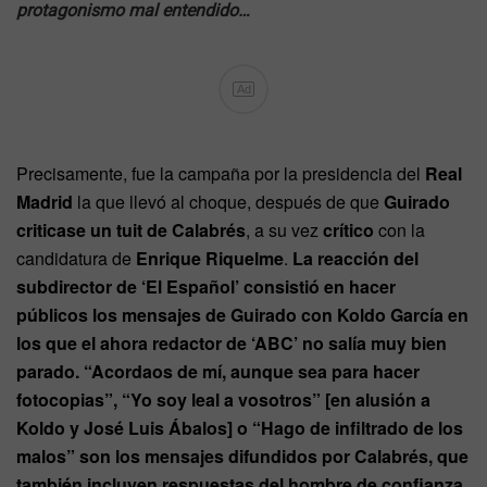
protagonismo mal entendido…
Ad
Precisamente, fue la campaña por la presidencia del
Real
Madrid
la que llevó al choque, después de que
Guirado
criticase un tuit de Calabrés
, a su vez
crítico
con la
candidatura de
Enrique Riquelme
.
La reacción del
subdirector de ‘El Español’ consistió en hacer
públicos los mensajes de Guirado con Koldo García en
los que el ahora redactor de ‘ABC’ no salía muy bien
parado. “Acordaos de mí, aunque sea para hacer
fotocopias”, “Yo soy leal a vosotros” [en alusión a
Koldo y José Luis Ábalos] o “Hago de infiltrado de los
malos” son los mensajes difundidos por Calabrés, que
también incluyen respuestas del hombre de confianza