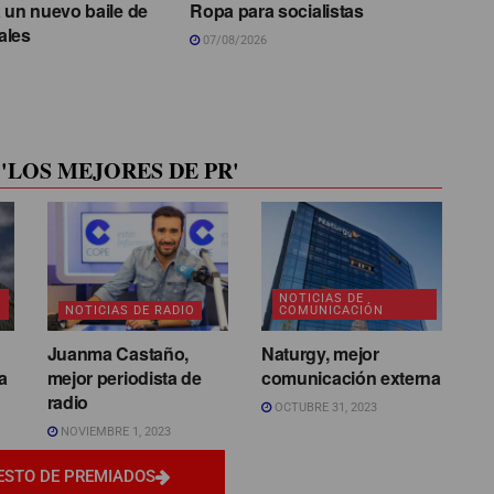
 un nuevo baile de
Ropa para socialistas
ales
07/08/2026
'LOS MEJORES DE PR'
NOTICIAS DE
NOTICIAS DE RADIO
COMUNICACIÓN
Juanma Castaño,
Naturgy, mejor
a
mejor periodista de
comunicación externa
radio
OCTUBRE 31, 2023
NOVIEMBRE 1, 2023
ESTO DE PREMIADOS