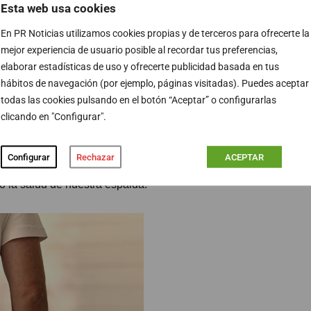
freciendo soporte y bienestar cuando la espalda más lo
Esta web usa cookies
En PR Noticias utilizamos cookies propias y de terceros para ofrecerte la
mejor experiencia de usuario posible al recordar tus preferencias,
dos, viajan con frecuencia o simplemente buscan
elaborar estadísticas de uso y ofrecerte publicidad basada en tus
 rutina, ThermBack LED representa una nueva forma de
hábitos de navegación (por ejemplo, páginas visitadas). Puedes aceptar
ada, comodidad y terapias eficaces en un solo
todas las cookies pulsando en el botón “Aceptar” o configurarlas
clicando en "Configurar".
buscan soluciones prácticas para mejorar su bienestar
Configurar
Rechazar
ACEPTAR
stran que la tecnología también puede convertirse en
o la salud de nuestra espalda.