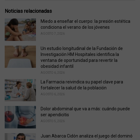
t
e
Noticias relacionadas
g
o
Miedo a enseñar el cuerpo: la presión estética
r
condiciona el verano de los jóvenes
i
AGOSTO 7, 2026
e
s
Un estudio longitudinal de la Fundación de
:
Investigación HM Hospitales identifica la
ventana de oportunidad para revertir la
obesidad infantil
AGOSTO 6, 2026
La Farmacia reivindica su papel clave para
fortalecer la salud de la población
AGOSTO 6, 2026
Dolor abdominal que va a más: cuándo puede
ser apendicitis
AGOSTO 5, 2026
Juan Abarca Cidón analiza el juego del dominó