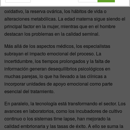
compleja, ya que intervienen factores como el estrés
oxidativo, la reserva ovárica, los hábitos de vida o
alteraciones metabólicas. La edad materna sigue siendo el
principal factor en la mujer, mientras que en el hombre
destacan los problemas en la calidad seminal.
Más allá de los aspectos médicos, los especialistas
subrayan el impacto emocional del proceso. La
incertidumbre, los tiempos prolongados y la falta de
información generan desequilibrios psicológicos en
muchas parejas, lo que ha llevado a las clínicas a
incorporar unidades de apoyo emocional como parte
esencial del tratamiento.
En paralelo, la tecnología está transformando el sector. Los
avances en laboratorios, como los incubadores de cultivo
continuo o los sistemas time lapse, han mejorado la
calidad embrionaria y las tasas de éxito. A ello se suma la