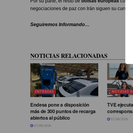
Por su parte, el resto de
bolsas europeas
cotiza
negociaciones de paz con Irán siguen su curso.
Seguiremos Informando…
NOTICIAS RELACIONADAS
ENTRADAS
NOTICIAS D
Endesa pone a disposición
TVE ejecuta
más de 300 puntos de recarga
correspons
abiertos al público
07/08/2026
07/08/2026