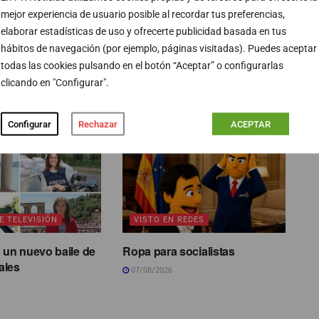
n en positivo tras señalar
Donald Trump
que las
mejor experiencia de usuario posible al recordar tus preferencias,
elaborar estadísticas de uso y ofrecerte publicidad basada en tus
hábitos de navegación (por ejemplo, páginas visitadas). Puedes aceptar
todas las cookies pulsando en el botón “Aceptar” o configurarlas
clicando en "Configurar".
PUBLICIDAD
Configurar
Rechazar
ACEPTAR
E TELEVISIÓN
VISTO EN REDES
 un nuevo baile de
Ropa para socialistas
ales
07/08/2026