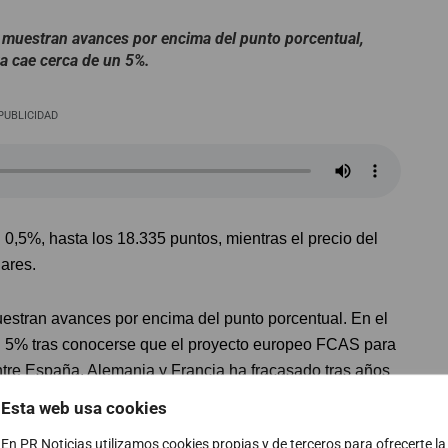
e muestran avances por encima del punto porcentual,
a cae cerca de un 5%.
PUBLICIDAD
 0,5%, hasta los 18.335 puntos, mientras el precio del
lares.
uestran avances por encima del punto porcentual. En el
 5% tras conocerse que el proyecto europeo FCAS para
ntre España, Alemania y Francia ha fracasado tras años
entre los socios.
Esta web usa cookies
En PR Noticias utilizamos cookies propias y de terceros para ofrecerte la