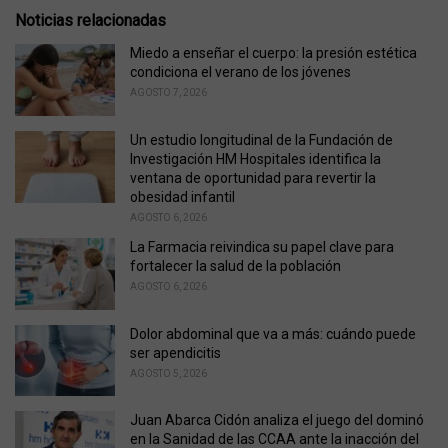
e
Noticias relacionadas
g
o
Miedo a enseñar el cuerpo: la presión estética
r
condiciona el verano de los jóvenes
i
AGOSTO 7, 2026
e
s
Un estudio longitudinal de la Fundación de
:
Investigación HM Hospitales identifica la
ventana de oportunidad para revertir la
obesidad infantil
AGOSTO 6, 2026
La Farmacia reivindica su papel clave para
fortalecer la salud de la población
AGOSTO 6, 2026
Dolor abdominal que va a más: cuándo puede
ser apendicitis
AGOSTO 5, 2026
Juan Abarca Cidón analiza el juego del dominó
en la Sanidad de las CCAA ante la inacción del