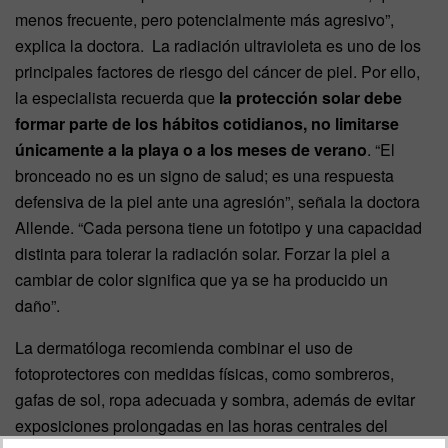
menos frecuente, pero potencialmente más agresivo”,
explica la doctora. La radiación ultravioleta es uno de los
principales factores de riesgo del cáncer de piel. Por ello,
la especialista recuerda que
la protección solar debe
formar parte de los hábitos cotidianos, no limitarse
únicamente a la playa o a los meses de verano
. “El
bronceado no es un signo de salud; es una respuesta
defensiva de la piel ante una agresión”, señala la doctora
Allende. “Cada persona tiene un fototipo y una capacidad
distinta para tolerar la radiación solar. Forzar la piel a
cambiar de color significa que ya se ha producido un
daño”.
La dermatóloga recomienda combinar el uso de
fotoprotectores con medidas físicas, como sombreros,
gafas de sol, ropa adecuada y sombra, además de evitar
exposiciones prolongadas en las horas centrales del