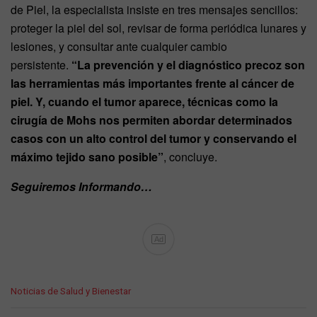
de Piel, la especialista insiste en tres mensajes sencillos:
proteger la piel del sol, revisar de forma periódica lunares y
lesiones, y consultar ante cualquier cambio
persistente.
“La prevención y el diagnóstico precoz son
las herramientas más importantes frente al cáncer de
piel. Y, cuando el tumor aparece, técnicas como la
cirugía de Mohs nos permiten abordar determinados
casos con un alto control del tumor y conservando el
máximo tejido sano posible”
, concluye.
Seguiremos Informando…
Ad
C
Noticias de Salud y Bienestar
a
t