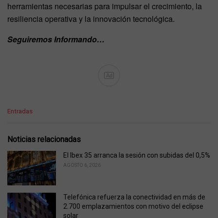
herramientas necesarias para impulsar el crecimiento, la
resiliencia operativa y la innovación tecnológica.
Seguiremos Informando…
Ad
C
Entradas
a
t
e
Noticias relacionadas
g
o
El Ibex 35 arranca la sesión con subidas del 0,5%
r
AGOSTO 6, 2026
i
e
s
Telefónica refuerza la conectividad en más de
:
2.700 emplazamientos con motivo del eclipse
solar