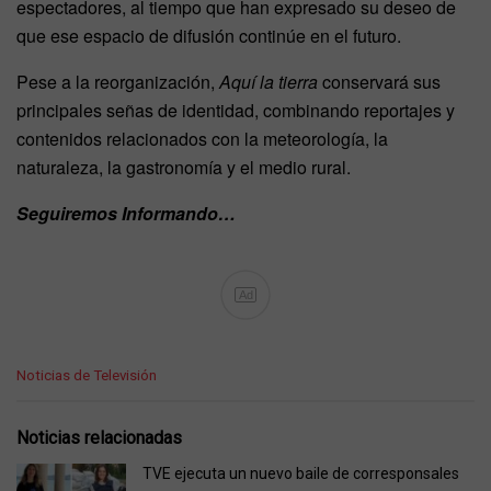
espectadores, al tiempo que han expresado su deseo de
que ese espacio de difusión continúe en el futuro.
Pese a la reorganización,
Aquí la tierra
conservará sus
principales señas de identidad, combinando reportajes y
contenidos relacionados con la meteorología, la
naturaleza, la gastronomía y el medio rural.
Seguiremos Informando…
Ad
C
Noticias de Televisión
a
t
e
Noticias relacionadas
g
o
TVE ejecuta un nuevo baile de corresponsales