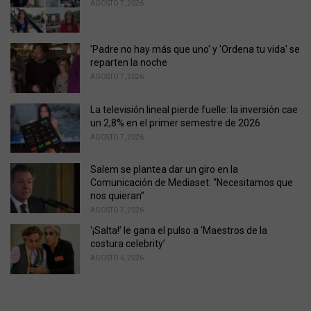
r
AGOSTO 7, 2026
i
e
s
'Padre no hay más que uno' y 'Ordena tu vida' se
:
reparten la noche
AGOSTO 7, 2026
La televisión lineal pierde fuelle: la inversión cae
un 2,8% en el primer semestre de 2026
AGOSTO 7, 2026
Salem se plantea dar un giro en la
Comunicación de Mediaset: “Necesitamos que
nos quieran”
AGOSTO 7, 2026
‘¡Salta!’ le gana el pulso a ‘Maestros de la
costura celebrity’
AGOSTO 6, 2026