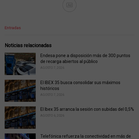
Ad
C
Entradas
a
t
e
Noticias relacionadas
g
o
Endesa pone a disposición más de 300 puntos
r
de recarga abiertos al público
i
AGOSTO 7, 2026
e
s
El IBEX 35 busca consolidar sus máximos
:
históricos
AGOSTO 7, 2026
El Ibex 35 arranca la sesión con subidas del 0,5%
AGOSTO 6, 2026
Telefónica refuerza la conectividad en más de