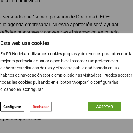
 y la competitividad.
ha señalado que “la incorporación de Dircom a CEOE
ne la agenda empresarial. Nuestra aportación será ayudar
señales relevantes y convertir esa información en criterio
ontribución. Una organización que entiende mejor lo que
Esta web usa cookies
En PR Noticias utilizamos cookies propias y de terceros para ofrecerte la
mejor experiencia de usuario posible al recordar tus preferencias,
e CEOE, ha celebrado la incorporación de Dircom a la
elaborar estadísticas de uso y ofrecerte publicidad basada en tus
 marcado por la incertidumbre, la transformación
hábitos de navegación (por ejemplo, páginas visitadas). Puedes aceptar
encia, es fundamental contar con los profesionales de la
todas las cookies pulsando en el botón “Aceptar” o configurarlas
 gestión empresarial”.
clicando en "Configurar".
a institucional en el ecosistema empresarial español
Configurar
Rechazar
ACEPTAR
o la sostenibilidad, la transformación digital, la
 y la competitividad.