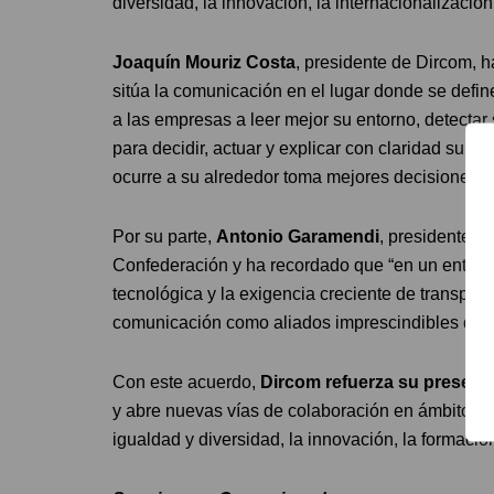
diversidad, la innovación, la internacionalización
Joaquín Mouriz Costa
, presidente de Dircom, 
sitúa la comunicación en el lugar donde se defi
a las empresas a leer mejor su entorno, detectar 
para decidir, actuar y explicar con claridad su c
ocurre a su alrededor toma mejores decisiones”.
Por su parte,
Antonio Garamendi
, presidente d
Confederación y ha recordado que “en un entorno
tecnológica y la exigencia creciente de transpar
comunicación como aliados imprescindibles de la
Con este acuerdo,
Dircom refuerza su presenci
y abre nuevas vías de colaboración en ámbitos com
igualdad y diversidad, la innovación, la formación