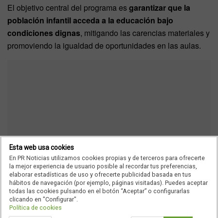
El objetivo central del programa es
garantizar que la
población infantil acceda a la educación bajo
condiciones dignas
, mitigando las carencias materiales y
promoviendo la igualdad de oportunidades en las aulas.
Esta web usa cookies
En PR Noticias utilizamos cookies propias y de terceros para ofrecerte
la mejor experiencia de usuario posible al recordar tus preferencias,
elaborar estadísticas de uso y ofrecerte publicidad basada en tus
hábitos de navegación (por ejemplo, páginas visitadas). Puedes aceptar
todas las cookies pulsando en el botón “Aceptar” o configurarlas
clicando en "Configurar".
Política de cookies