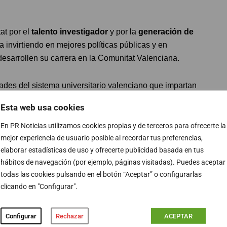
tat por el
talento investigador
y por la
generación de
a invirtiendo en mejores políticas públicas y en
esarrollen su carrera en la Comunitat Valenciana.
ades del sistema universitario valenciano que impartan
ntros de investigación que cumplan con los requisitos
Esta web usa cookies
En PR Noticias utilizamos cookies propias y de terceros para ofrecerte la
mejor experiencia de usuario posible al recordar tus preferencias,
n deberán contar con una trayectoria acreditada
en el
elaborar estadísticas de uso y ofrecerte publicidad basada en tus
tegrados por al menos tres personas investigadoras
hábitos de navegación (por ejemplo, páginas visitadas). Puedes aceptar
nvestigación mediante relación funcionarial, estatutaria
todas las cookies pulsando en el botón “Aceptar” o configurarlas
gadora principal del proyecto.
clicando en "Configurar".
r formalizada su vinculación con la entidad beneficiaria
Configurar
Rechazar
ACEPTAR
ctora; tener reconocido o evaluado positivamente, al