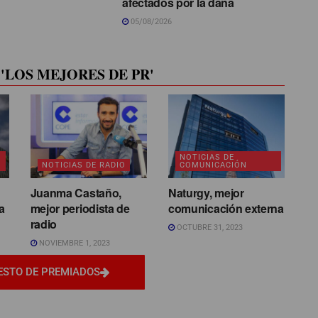
afectados por la dana
05/08/2026
'LOS MEJORES DE PR'
NOTICIAS DE
NOTICIAS DE RADIO
COMUNICACIÓN
Juanma Castaño,
Naturgy, mejor
a
mejor periodista de
comunicación externa
radio
OCTUBRE 31, 2023
NOVIEMBRE 1, 2023
ESTO DE PREMIADOS