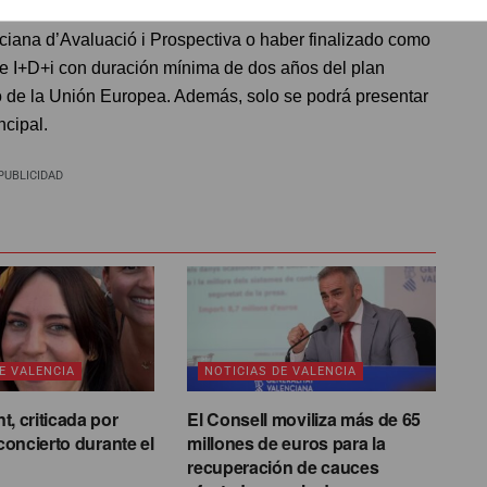
nvestigadora por la Comisión Nacional de Evaluación de
nciana d’Avaluació i Prospectiva o haber finalizado como
de I+D+i con duración mínima de dos años del plan
o de la Unión Europea. Además, solo se podrá presentar
ncipal.
PUBLICIDAD
E VALENCIA
NOTICIAS DE VALENCIA
, criticada por
El Consell moviliza más de 65
 concierto durante el
millones de euros para la
recuperación de cauces