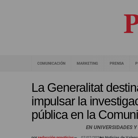
COMUNICACIÓN
MARKETING
PRENSA
P
La Generalitat desti
impulsar la investig
pública en la Comuni
EN UNIVERSIDADES Y
por
redacción prnoticias
—
07/07/2026
en
Noticias de Valenc