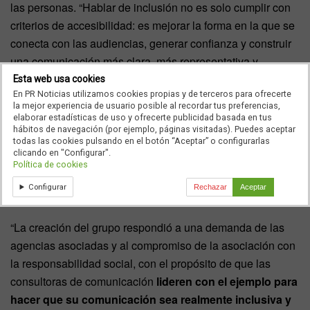
las personas. “Hablar de inclusión no es solo cumplir con
criterios de accesibilidad: es mejorar la forma en la que se
conecta con las audiencias, generar confianza y construir
una comunicación más clara, más representativa y
humana, sin dejar a nadie fuera”, señala
Lucia
Esta web usa cookies
En PR Noticias utilizamos cookies propias y de terceros para ofrecerte
Mateo
, Directora de ILUNION Comunicación Social.
la mejor experiencia de usuario posible al recordar tus preferencias,
elaborar estadísticas de uso y ofrecerte publicidad basada en tus
Este grupo de trabajo nació a finales de 2024 a raíz de la
hábitos de navegación (por ejemplo, páginas visitadas). Puedes aceptar
todas las cookies pulsando en el botón “Aceptar” o configurarlas
incorporación a ADC de ILUNION Comunicación Social,
clicando en "Configurar".
agencia perteneciente al Grupo Social ONCE y cuya
Política de cookies
plantilla está formada en gran parte por personas con
Configurar
Rechazar
Aceptar
discapacidad.
“La creación del grupo respondió a una demanda de las
agencias asociadas y al compromiso de la asociación con
la responsabilidad social, con el propósito de que las
consultoras de comunicación
lideren con el ejemplo
para
hacer que su comunicación sea
realmente inclusiva y