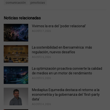
T
comunicación
prnoticias
t
a
e
g
g
s
o
Noticias relacionadas
:
r
i
Vivimos la era del 'poder relacional'
e
AGOSTO 7, 2026
s
:
La sostenibilidad en Iberoamérica: más
regulación, nuevos desafíos
AGOSTO 6, 2026
La optimización proactiva convierte la calidad
de medios en un motor de rendimiento
AGOSTO 5, 2026
Mediaplus Equmedia destaca el retorno a la
econometría y la gobernanza del 'first-party
data'
AGOSTO 4, 2026