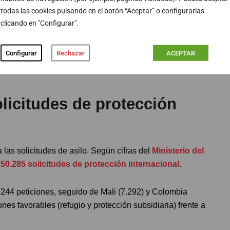
todas las cookies pulsando en el botón “Aceptar” o configurarlas
dica de Migrantes y Refugiados de la Universidad Diego
clicando en "Configurar".
ituación como la que se está viviendo en Venezuela
que ya existían. Por lo tanto, es posible que esto
Configurar
Rechazar
ACEPTAR
ela hacia otros países, como ocurrió con Haití en el
olicitudes de protección
as solicitudes de asilo. Según cifras del
Ministerio del
50.285 solicitudes de protección internacional
.
.244 peticiones, seguido de Mali (7.292) y Colombia
es favorables (refugio y protección subsidiaria) frente a