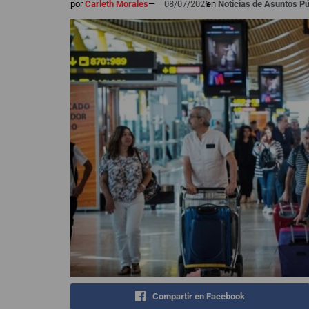
por
Carleth Morales
—
08/07/2026
en
Noticias de Asuntos Pú
Compartir en Facebook