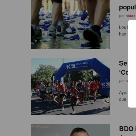
popul
por
redac
Los benef
han sido
Se ce
‘Corre
por
redac
Ayer se 
que se in
BDO i