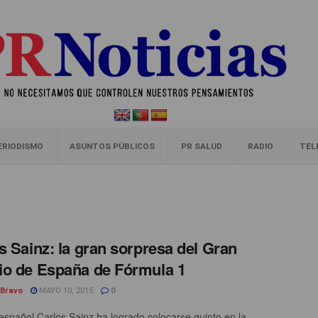
ERIODISMO
ASUNTOS PÚBLICOS
PR SALUD
RADIO
TEL
s Sainz: la gran sorpresa del Gran
o de España de Fórmula 1
 Bravo
MAYO 10, 2015
0
o español Carlos Sainz ha logrado colocarse quinto en la