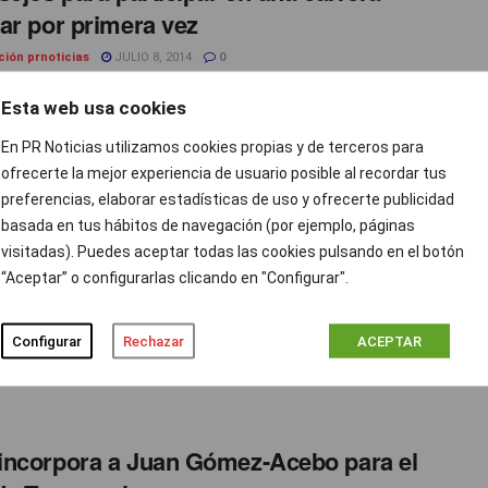
ar por primera vez
ción prnoticias
JULIO 8, 2014
0
icios para la salud de la práctica de cualquier actividad física
Esta web usa cookies
 suficientemente documentados, explicados y comentados a ...
En PR Noticias utilizamos cookies propias y de terceros para
ofrecerte la mejor experiencia de usuario posible al recordar tus
preferencias, elaborar estadísticas de uso y ofrecerte publicidad
lebra la V Carrera Popular Solidaria HM
basada en tus hábitos de navegación (por ejemplo, páginas
 por la vida’
visitadas). Puedes aceptar todas las cookies pulsando en el botón
“Aceptar” o configurarlas clicando en "Configurar".
ción prnoticias
JUNIO 9, 2014
0
celebró la V Carrera Popular Solidaria HM Corre la Vida, en la
Configurar
Rechazar
ACEPTAR
scribieron cerca de 1.000 ...
ncorpora a Juan Gómez-Acebo para el