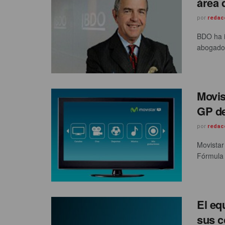
área 
por
redac
BDO ha 
abogado
Movis
GP de
por
redac
Movistar
Fórmula 1
El eq
sus c