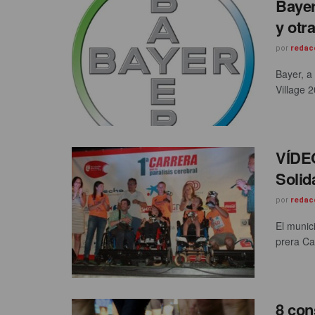
Bayer
y otr
por
redac
Bayer, a
Village 2
VÍDEO
Solid
por
redac
El munic
prera Car
8 con