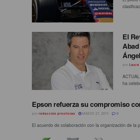
clasifica
El Re
Abad 
Ángel
por
Laura
ACTUALIZ
ha celebr
Epson refuerza su compromiso con
por
redacción prnoticias
MARZO 27, 2015
0
El acuerdo de colaboración con la organización de la p