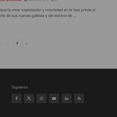
ción prnoticias
ENERO 29, 2015
0
 quería crear expectación y notoriedad en la fase previa al
nto de sus nuevas galletas y del estreno de ...
…
7
Síguenos