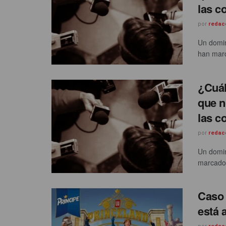
las c
por
redac
Un domin
han marc
¿Cuál
que n
las c
por
redac
Un domin
marcado 
Caso 
está 