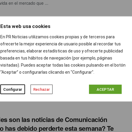
vida en el mercado que ...
Esta web usa cookies
de Navidad 2014 de PayPal,
En PR Noticias utilizamos cookies propias y de terceros para
ofrecerte la mejor experiencia de usuario posible al recordar tus
preferencias, elaborar estadísticas de uso y ofrecerte publicidad
basada en tus hábitos de navegación (por ejemplo, páginas
ad 2014, PayPal contó con la asesoría y colaboración de ...
visitadas). Puedes aceptar todas las cookies pulsando en el botón
“Aceptar” o configurarlas clicando en "Configurar".
ón: ‘Observatorio Cetelem’
Configurar
Rechazar
ACEPTAR
icialmente su relación profesional con Cetelem rigiéndose por
es son las noticias de Comunicación
o has debido perderte esta semana? Te