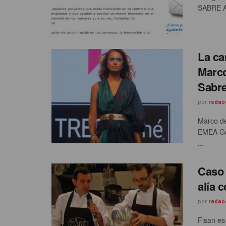
SABRE Aw
La c
Marco
Sabre
por
redac
Marco de
EMEA Go
...
Caso 
alía 
por
redac
Fisan es