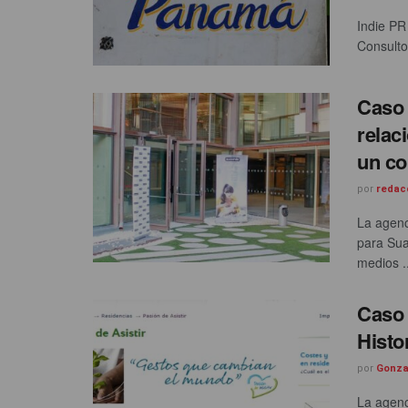
Indie PR
Consulto
Caso 
relac
un c
por
redac
La agenc
para Sua
medios ..
Caso d
Histo
por
Gonza
La agenc