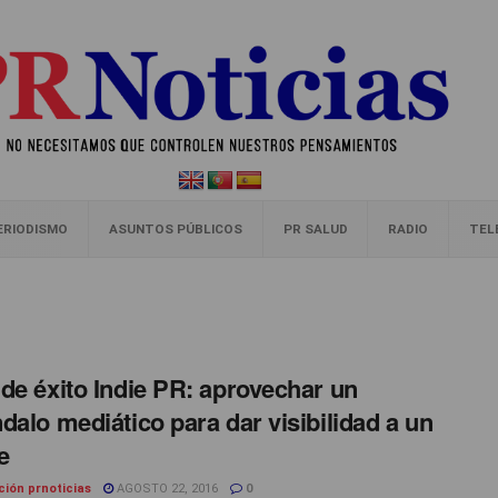
ERIODISMO
ASUNTOS PÚBLICOS
PR SALUD
RADIO
TEL
de éxito Indie PR: aprovechar un
dalo mediático para dar visibilidad a un
e
ción prnoticias
AGOSTO 22, 2016
0