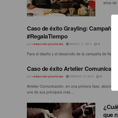
años de 
Caso de éxito Grayling: Campaña 
#RegalaTiempo
por
redacción prnoticias
MARZO 11, 2015
0
Para el diseño y el desarrollo de la campaña de Navid
Caso de éxito Artelier Comunicaci
por
redacción prnoticias
FEBRERO 13, 2015
0
Artelier Comunicación, en una primera fase, abordó in
uno de sus principios más ...
¿Cuál
que n