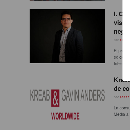
I. Ca
visib
negoc
por
redac
El próxo
edición 
Internaci
Kreab
de co
por
redac
La consu
Media a 