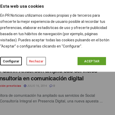
Esta web usa cookies
mpos (Augure): ‘No es suficiente medir la
En PR Noticias utilizamos cookies propias y de terceros para
ilidad, sino también cómo impacta en el
ofrecerte la mejor experiencia de usuario posible al recordar tus
io’
preferencias, elaborar estadísticas de uso y ofrecerte publicidad
basada en tus hábitos de navegación (por ejemplo, páginas
ción prnoticias
NOVIEMBRE 14, 2014
0
visitadas). Puedes aceptar todas las cookies pulsando en el botón
 miércoles 19 de Noviembre prnoticias organiza una nueva
“Aceptar” o configurarlas clicando en "Configurar".
de Desayunos Club Agencias. Ivo Campos, Responsable
onal de ...
Configurar
Rechazar
ACEPTAR
 Gavin Anderson amplía sus servicios
nsultoría en comunicación digital
ción prnoticias
JULIO 16, 2014
0
ltora de comunicación ha ampliado sus servicios de Social
Consultoría Integral en Presencia Digital, una nueva apuesta ...