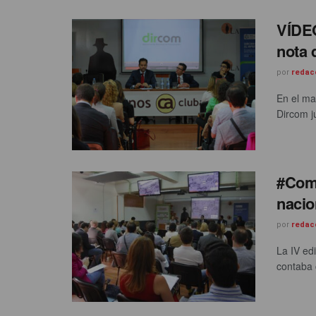
VÍDEO
nota 
por
redac
En el ma
Dircom ju
#ComT
nacio
por
redac
La IV ed
contaba 