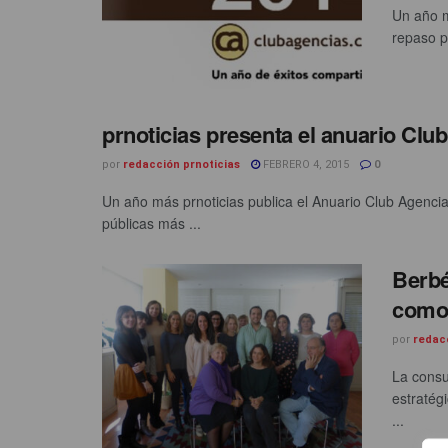
Un año m
repaso p
prnoticias presenta el anuario Clu
por
redacción prnoticias
FEBRERO 4, 2015
0
Un año más prnoticias publica el Anuario Club Agenci
públicas más ...
Berbé
como 
por
redac
La consu
estratég
...