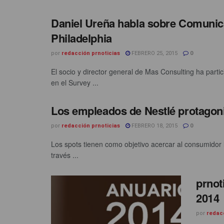
Daniel Ureña habla sobre Comunicac
Philadelphia
por
redacción prnoticias
FEBRERO 25, 2015
0
El socio y director general de Mas Consulting ha part
en el Survey ...
Los empleados de Nestlé protagoni
por
redacción prnoticias
FEBRERO 18, 2015
0
Los spots tienen como objetivo acercar al consumidor
través ...
prnot
2014
por
redac