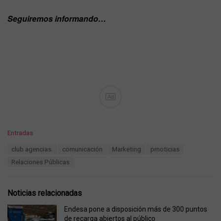
Seguiremos informando…
Ad
C
Entradas
a
T
club agencias.
comunicación
Marketing
prnoticias
t
a
e
Relaciones Públicas
g
g
s
o
:
r
Noticias relacionadas
i
e
Endesa pone a disposición más de 300 puntos
s
de recarga abiertos al público