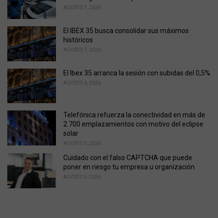
:
AGOSTO 7, 2026
El IBEX 35 busca consolidar sus máximos
históricos
AGOSTO 7, 2026
El Ibex 35 arranca la sesión con subidas del 0,5%
AGOSTO 6, 2026
Telefónica refuerza la conectividad en más de
2.700 emplazamientos con motivo del eclipse
solar
AGOSTO 5, 2026
Cuidado con el falso CAPTCHA que puede
poner en riesgo tu empresa u organización
AGOSTO 5, 2026