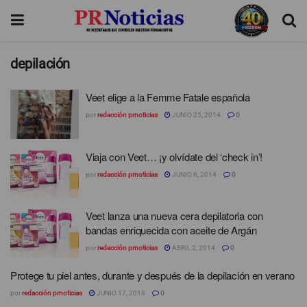
depilación
Veet elige a la Femme Fatale española
por
redacción prnoticias
JUNIO 25, 2014
0
Viaja con Veet… ¡y olvídate del ‘check in’!
por
redacción prnoticias
JUNIO 6, 2014
0
Veet lanza una nueva cera depilatoria con
bandas enriquecida con aceite de Argán
por
redacción prnoticias
ABRIL 2, 2014
0
Protege tu piel antes, durante y después de la depilación en verano
por
redacción prnoticias
JUNIO 17, 2013
0