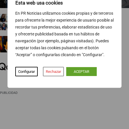
Esta web usa cookies
07/08/2026
En PR Noticias utilizamos cookies propias y de terceros
TVE ejecuta un nuevo baile de corresponsales
para ofrecerte la mejor experiencia de usuario posible al
07/08/2026
recordar tus preferencias, elaborar estadísticas de uso
y ofrecerte publicidad basada en tus hábitos de
Ropa para socialistas
navegación (por ejemplo, páginas visitadas). Puedes
07/08/2026
aceptar todas las cookies pulsando en el botón
“Aceptar” o configurarlas clicando en "Configurar".
El 74 % de las pymes europeas gestiona sus
finanzas fuera del horario laboral
Configurar
Rechazar
ACEPTAR
07/08/2026
PUBLICIDAD