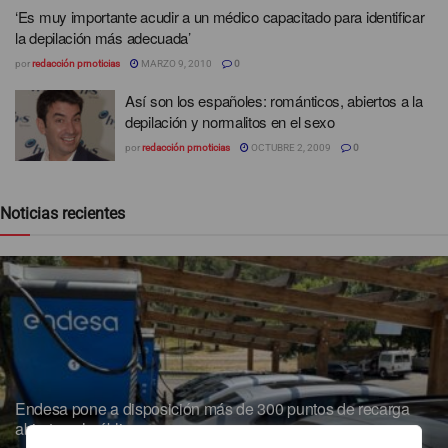
‘Es muy importante acudir a un médico capacitado para identificar
la depilación más adecuada’
por
redacción prnoticias
MARZO 9, 2010
0
Así son los españoles: románticos, abiertos a la
depilación y normalitos en el sexo
por
redacción prnoticias
OCTUBRE 2, 2009
0
Noticias recientes
Endesa pone a disposición más de 300 puntos de recarga
abiertos al público