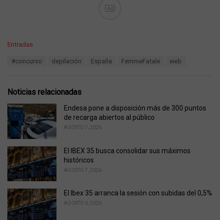
Ad
C
Entradas
a
T
#concurso
depilación
España
FemmeFatale
web
t
a
e
g
g
s
o
Noticias relacionadas
:
r
i
Endesa pone a disposición más de 300 puntos
e
de recarga abiertos al público
s
AGOSTO 7, 2026
:
El IBEX 35 busca consolidar sus máximos
históricos
AGOSTO 7, 2026
El Ibex 35 arranca la sesión con subidas del 0,5%
AGOSTO 6, 2026