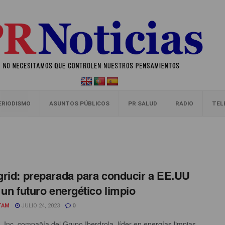
ERIODISMO
ASUNTOS PÚBLICOS
PR SALUD
RADIO
TEL
rid: preparada para conducir a EE.UU
 un futuro energético limpio
TAM
JULIO 24, 2023
0
, Inc, compañía del Grupo Iberdrola, líder en energías limpias