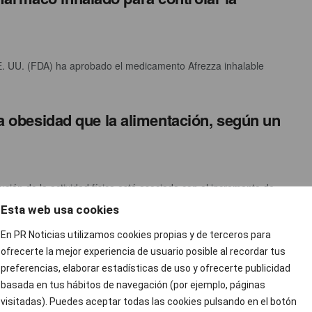
. UU. (FDA) ha aprobado el medicamento Afrezza inhalable
la obesidad que la alimentación, según un
ción de la actividad física está asociada con el incremento de
Esta web usa cookies
En PR Noticias utilizamos cookies propias y de terceros para
la obesidad que la alimentación, según un
ofrecerte la mejor experiencia de usuario posible al recordar tus
preferencias, elaborar estadísticas de uso y ofrecerte publicidad
basada en tus hábitos de navegación (por ejemplo, páginas
visitadas). Puedes aceptar todas las cookies pulsando en el botón
ción de la actividad física está asociada con el incremento de