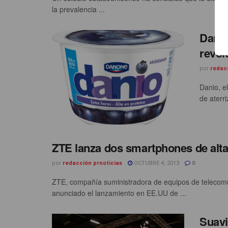
la prevalencia ...
Danon
revol
por
redac
Danio, e
de aterri
ZTE lanza dos smartphones de alt
por
redacción prnoticias
OCTUBRE 4, 2013
0
ZTE, compañía suministradora de equipos de telecomun
anunciado el lanzamiento en EE.UU de ...
Suavi