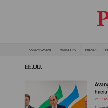
COMUNICACIÓN
MARKETING
PRENSA
P
EE.UU.
Avang
hacia
por
PR LA
Avangrid