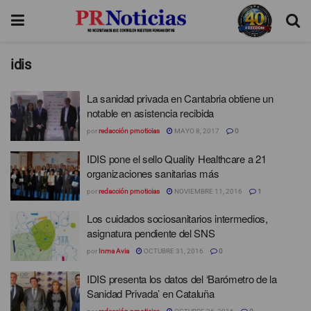
idis
La sanidad privada en Cantabria obtiene un
notable en asistencia recibida
por
redacción prnoticias
MAYO 8, 2017
0
IDIS pone el sello Quality Healthcare a 21
organizaciones sanitarias más
por
redacción prnoticias
NOVIEMBRE 11, 2016
1
Los cuidados sociosanitarios intermedios,
asignatura pendiente del SNS
por
Inma Avia
OCTUBRE 31, 2016
0
IDIS presenta los datos del ‘Barómetro de la
Sanidad Privada’ en Cataluña