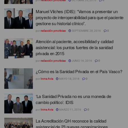
por
redacción prnoticias
OCTUBRE 26, 2016
0
Manuel Vilches (IDIS): “Vamos a presentar un
proyecto de interoperabilidad para que el paciente
gestione su historial clínico”.
por
redacción prnoticias
SEPTIEMBRE 28, 2016
0
Atención al paciente, accesibilidad y calidad
asistencial: los puntos fuertes de la sanidad
privada en 2015
por
redacción prnoticias
JUNIO 16, 2016
0
¿Cómo es la Sanidad Privada en el País Vasco?
por
Inma Avia
MAYO 18, 2016
0
‘La Sanidad Privada no es una moneda de
cambio político’: IDIS
por
Inma Avia
MARZO 11, 2016
0
La Acreditación QH reconoce la calidad
asistencial de 23 nuevas organizaciones