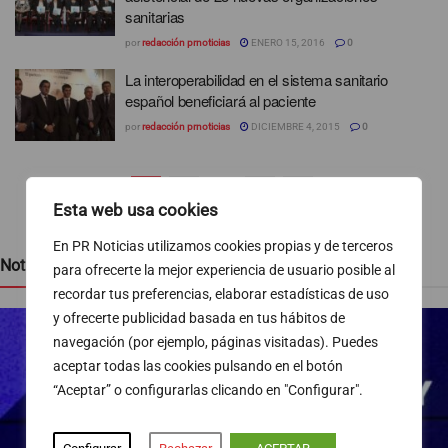
sanitarias
por
redacción prnoticias
ENERO 15, 2016
0
La interoperabilidad en el sistema sanitario
español beneficiará al paciente
por
redacción prnoticias
DICIEMBRE 4, 2015
0
1
2
…
4
Esta web usa cookies
En PR Noticias utilizamos cookies propias y de terceros
Noticias recientes
para ofrecerte la mejor experiencia de usuario posible al
recordar tus preferencias, elaborar estadísticas de uso
y ofrecerte publicidad basada en tus hábitos de
navegación (por ejemplo, páginas visitadas). Puedes
aceptar todas las cookies pulsando en el botón
“Aceptar” o configurarlas clicando en "Configurar".