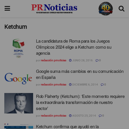
Ketchum
La candidatura de Roma para los Juegos
Olímpicos 2024 elige a Ketchum como su
agencia
por
redacción prnoticias
JUNIO 28, 2016
0
Google suma más cambios en su comunicación
en España
por
redacción prnoticias
DICIEMBRE 6, 2014
0
Rob Flaherty (Ketchum): ‘Este momento requiere
la extraordinaria transformación de nuestro
sector’
por
redacción prnoticias
AGOSTO 25, 2014
0
Ketchum confirma que ayudó en la