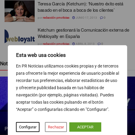
Teresa García (Ketchum): ‘Nuestro éxito está
basado en el boca a boca de los clientes’
por
redacción prnoticias
JUNIO 17, 2013
0
Ketchum gestionará la Comunicación externa de
Webloyalty en España
por
redacción prnoticias
ABRIL 8, 2013
0
Esta web usa cookies
Noticias recientes
En PR Noticias utilizamos cookies propias y de terceros
para ofrecerte la mejor experiencia de usuario posible al
recordar tus preferencias, elaborar estadísticas de uso
y ofrecerte publicidad basada en tus hábitos de
navegación (por ejemplo, páginas visitadas). Puedes
aceptar todas las cookies pulsando en el botón
“Aceptar” o configurarlas clicando en "Configurar".
Configurar
Rechazar
ACEPTAR
Pedro Blanco gana peso en la SER