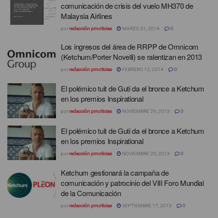
comunicación de crisis del vuelo MH370 de
Malaysia Airlines
por
redacción prnoticias
MARZO 31, 2014
0
Los ingresos del área de RRPP de Omnicom
(Ketchum/Porter Novelli) se ralentizan en 2013
por
redacción prnoticias
FEBRERO 12, 2014
0
El polémico tuit de Guti da el bronce a Ketchum
en los premios Inspirational
por
redacción prnoticias
NOVIEMBRE 29, 2013
0
El polémico tuit de Guti da el bronce a Ketchum
en los premios Inspirational
por
redacción prnoticias
NOVIEMBRE 29, 2013
0
Ketchum gestionará la campaña de
comunicación y patrocinio del VIII Foro Mundial
de la Comunicación
por
redacción prnoticias
SEPTIEMBRE 17, 2013
0