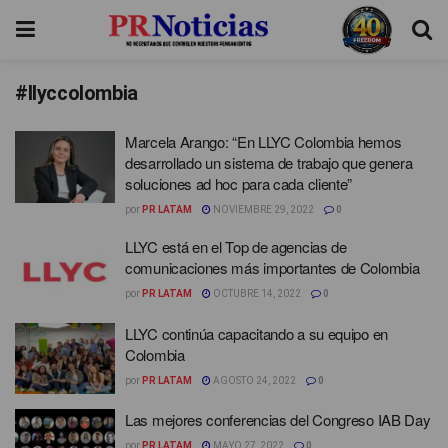
#llyccolombia
Marcela Arango: “En LLYC Colombia hemos
desarrollado un sistema de trabajo que genera
soluciones ad hoc para cada cliente”
por
PR LATAM
NOVIEMBRE 29, 2022
0
LLYC está en el Top de agencias de
comunicaciones más importantes de Colombia
por
PR LATAM
OCTUBRE 14, 2022
0
LLYC continúa capacitando a su equipo en
Colombia
por
PR LATAM
AGOSTO 24, 2022
0
Las mejores conferencias del Congreso IAB Day
por
PR LATAM
MAYO 27, 2022
0