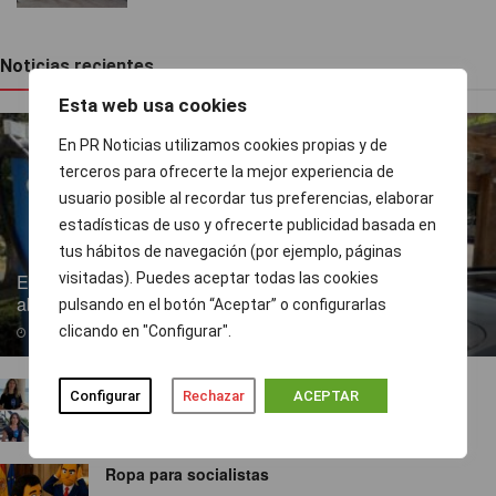
Noticias recientes
Esta web usa cookies
En PR Noticias utilizamos cookies propias y de
terceros para ofrecerte la mejor experiencia de
usuario posible al recordar tus preferencias, elaborar
estadísticas de uso y ofrecerte publicidad basada en
tus hábitos de navegación (por ejemplo, páginas
visitadas). Puedes aceptar todas las cookies
Endesa pone a disposición más de 300 puntos de recarga
abiertos al público
pulsando en el botón “Aceptar” o configurarlas
clicando en "Configurar".
07/08/2026
TVE ejecuta un nuevo baile de corresponsales
Configurar
Rechazar
ACEPTAR
07/08/2026
Ropa para socialistas