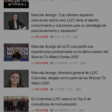
Marcela Arango: “Los clientes requieren
soluciones end to end, LLYC tiene el talento,
conocimiento y soluciones para su estrategia de
posicionamiento y reputación”
por
PR LATAM
MAYO 19, 2022
0
Marcela Arango de LLYC compartió sus
experiencias profesionales en la última sesión del
Women To Watch Series 2021
por
PR LATAM
NOVIEMBRE 16, 2021
0
Marcela Arango, directora general de LLYC
Colombia, elegida como parte de las Women To
Watch 2021
por
PR LATAM
OCTUBRE 7, 2021
0
En Colombia LLYC está en el Top 5 de
consultoras de comunicación
por
PR LATAM
SEPTIEMBRE 6, 2021
0