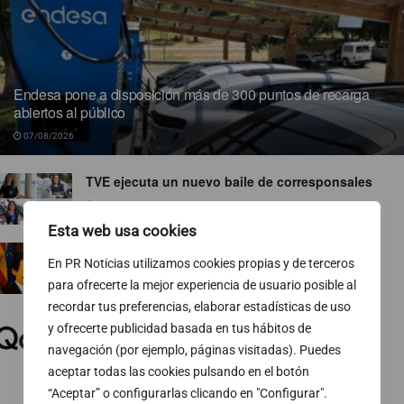
Endesa pone a disposición más de 300 puntos de recarga
abiertos al público
07/08/2026
TVE ejecuta un nuevo baile de corresponsales
07/08/2026
Esta web usa cookies
Ropa para socialistas
En PR Noticias utilizamos cookies propias y de terceros
07/08/2026
para ofrecerte la mejor experiencia de usuario posible al
recordar tus preferencias, elaborar estadísticas de uso
El 74 % de las pymes europeas gestiona sus
y ofrecerte publicidad basada en tus hábitos de
finanzas fuera del horario laboral
navegación (por ejemplo, páginas visitadas). Puedes
07/08/2026
aceptar todas las cookies pulsando en el botón
“Aceptar” o configurarlas clicando en "Configurar".