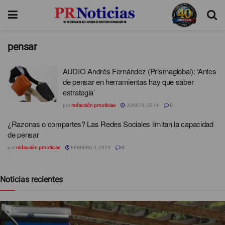
pensar
AUDIO Andrés Fernández (Prismaglobal): ‘Antes
de pensar en herramientas hay que saber
estrategia’
por
redacción prnoticias
JUNIO 9, 2014
0
¿Razonas o compartes? Las Redes Sociales limitan la capacidad
de pensar
por
redacción prnoticias
FEBRERO 5, 2014
0
Noticias recientes