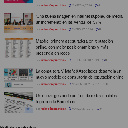
por
redacción prnoticias
MARZO 6, 2014
0
‘Una buena imagen en internet supone, de media,
un incremento en las ventas del 37%’
por
redacción prnoticias
ENERO 17, 2014
0
Mapfre, primera aseguradora en reputación
online, con mejor posicionamiento y más
presencia en redes
por
redacción prnoticias
DICIEMBRE 18, 2013
0
La consultora Villafañe&Asociados desarrolla un
nuevo modelo de consultoría de reputación online
por
redacción prnoticias
NOVIEMBRE 27, 2013
0
Un nuevo gestor de perfiles de redes sociales
llega desde Barcelona
por
redacción prnoticias
MARZO 27, 2013
0
Noticias recientes