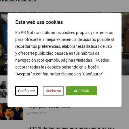
Esta web usa cookies
En PR Noticias utilizamos cookies propias y de terceros
para ofrecerte la mejor experiencia de usuario posible al
recordar tus preferencias, elaborar estadísticas de uso
y ofrecerte publicidad basada en tus hábitos de
Endesa pone a disposición más de 300 puntos de recarga
navegación (por ejemplo, páginas visitadas). Puedes
abiertos al público
aceptar todas las cookies pulsando en el botón
07/08/2026
“Aceptar” o configurarlas clicando en "Configurar".
TVE ejecuta un nuevo baile de corresponsales
Configurar
Rechazar
ACEPTAR
07/08/2026
Ropa para socialistas
07/08/2026
El 74 % de las pymes europeas gestiona sus