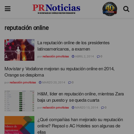
reputación online
La reputación online de los presidentes
latinoamericanos, a examen
por
redacción prnoticias
ABRIL 2, 2014
0
Movistar y Vodafone mejoran su reputación online en 2014,
Orange se desploma
por
redacción prnoticias
MARZO 20, 2014
0
H&M, líder en reputación online, mientras Zara
baja un puesto y se queda cuarta
por
redacción prnoticias
MARZO 13, 2014
0
¿Qué compañías han mejorado su reputación
online? Repsol o AC Hoteles son algunas de
ellas