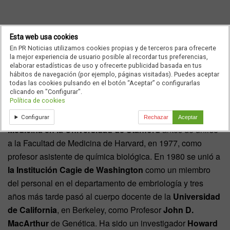
Esta web usa cookies
En PR Noticias utilizamos cookies propias y de terceros para ofrecerte
GERALD RUBIN
la mejor experiencia de usuario posible al recordar tus preferencias,
elaborar estadísticas de uso y ofrecerte publicidad basada en tus
Licenciado en el
Instituto de Tecnología de
hábitos de navegación (por ejemplo, páginas visitadas). Puedes aceptar
todas las cookies pulsando en el botón “Aceptar” o configurarlas
Massachussets
, obtuvo su doctorado en biología
clicando en "Configurar".
Política de cookies
molecular en la
Universidad de Cambridge
, en Inglaterra.
Realizó su trabajo postdoctoral en la
Escuela de
Configurar
Rechazar
Aceptar
Medicina en la Universidad de Stanford
antes de unirse
a la Facultad de Medicina de Harvard, en 1977, como
profesor asistente de química biológica. En 1980 se unió a
la Institución Cagie de Washington
como un miembro
del personal en el departamento de embriología y tres
años más tarde pasó al cuerpo docente de la
Universidad
de California
, en Berkeley, como Profesor
John D.
MacArthur
de Genética. Ha sido un investigador
Howard