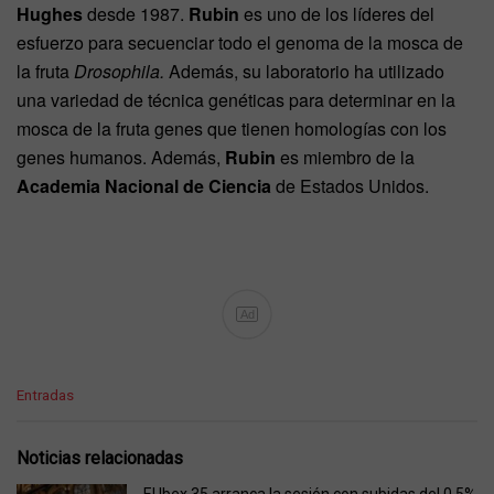
Hughes
desde 1987.
Rubin
es uno de los líderes del
esfuerzo para secuenciar todo el genoma de la mosca de
la fruta
Drosophila.
Además, su laboratorio ha utilizado
una variedad de técnica genéticas para determinar en la
mosca de la fruta genes que tienen homologías con los
genes humanos. Además,
Rubin
es miembro de la
Academia Nacional de Ciencia
de Estados Unidos.
Ad
C
Entradas
a
t
e
Noticias relacionadas
g
o