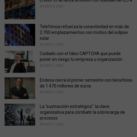
El Ibex 35 arranca la sesión con subidas del 0,5%
r
AGOSTO 6, 2026
i
e
s
Telefónica refuerza la conectividad en más de
:
2.700 emplazamientos con motivo del eclipse
solar
AGOSTO 5, 2026
Cuidado con el falso CAPTCHA que puede
poner en riesgo tu empresa u organización
AGOSTO 5, 2026
Endesa cierra el primer semestre con beneficios
de 1.470 millones de euros
AGOSTO 4, 2026
La "sustracción estratégica": la clave
organizativa para combatir la sobrecarga de
procesos
AGOSTO 3, 2026