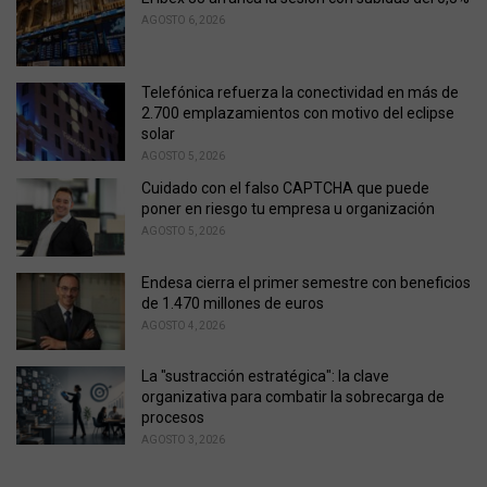
r
AGOSTO 6, 2026
i
e
s
Telefónica refuerza la conectividad en más de
:
2.700 emplazamientos con motivo del eclipse
solar
AGOSTO 5, 2026
Cuidado con el falso CAPTCHA que puede
poner en riesgo tu empresa u organización
AGOSTO 5, 2026
Endesa cierra el primer semestre con beneficios
de 1.470 millones de euros
AGOSTO 4, 2026
La "sustracción estratégica": la clave
organizativa para combatir la sobrecarga de
procesos
AGOSTO 3, 2026