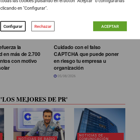
todas las cookies pulsando en el botón “Aceptar” o configurarlas
clicando en "Configurar".
Configurar
Rechazar
ACEPTAR
ENTRADAS
efuerza la
Cuidado con el falso
d en más de 2.700
CAPTCHA que puede poner
ntos con motivo
en riesgo tu empresa u
solar
organización
05/08/2026
'LOS MEJORES DE PR'
NOTICIAS DE
NOTICIAS DE RADIO
COMUNICACIÓN