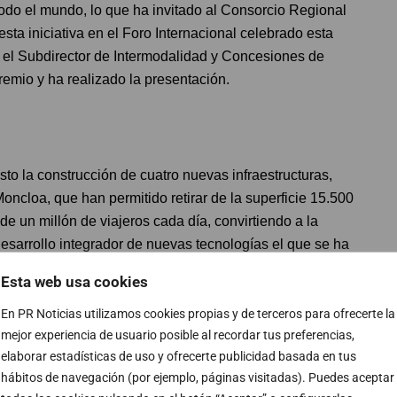
odo el mundo, lo que ha invitado al Consorcio Regional
sta iniciativa en el Foro Internacional celebrado esta
el Subdirector de Intermodalidad y Concesiones de
remio y ha realizado la presentación.
to la construcción de cuatro nuevas infraestructuras,
Moncloa, que han permitido retirar de la superficie 15.500
e un millón de viajeros cada día, convirtiendo a la
sarrollo integrador de nuevas tecnologías el que se ha
 referente internacional también en los ámbitos de
Esta web usa cookies
ermodalidad.
En PR Noticias utilizamos cookies propias y de terceros para ofrecerte la
PUBLICIDAD
mejor experiencia de usuario posible al recordar tus preferencias,
elaborar estadísticas de uso y ofrecerte publicidad basada en tus
hábitos de navegación (por ejemplo, páginas visitadas). Puedes aceptar