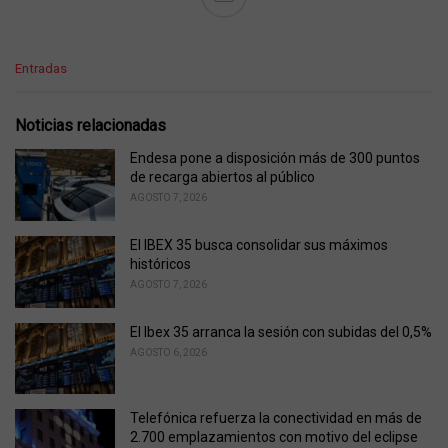
C
Entradas
a
t
e
Noticias relacionadas
g
o
Endesa pone a disposición más de 300 puntos
r
de recarga abiertos al público
i
AGOSTO 7, 2026
e
s
El IBEX 35 busca consolidar sus máximos
:
históricos
AGOSTO 7, 2026
El Ibex 35 arranca la sesión con subidas del 0,5%
AGOSTO 6, 2026
Telefónica refuerza la conectividad en más de
2.700 emplazamientos con motivo del eclipse