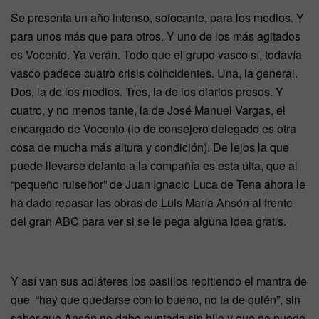
Se presenta un año intenso, sofocante, para los medios. Y
para unos más que para otros. Y uno de los más agitados
es Vocento. Ya verán. Todo que el grupo vasco sí, todavía
vasco padece cuatro crisis coincidentes. Una, la general.
Dos, la de los medios. Tres, la de los diarios presos. Y
cuatro, y no menos tante, la de José Manuel Vargas, el
encargado de Vocento (lo de consejero delegado es otra
cosa de mucha más altura y condición). De lejos la que
puede llevarse delante a la compañía es esta últa, que al
“pequeño ruiseñor” de Juan Ignacio Luca de Tena ahora le
ha dado repasar las obras de Luis María Ansón al frente
del gran ABC para ver si se le pega alguna idea gratis.
Y así van sus adláteres los pasillos repitiendo el mantra de
que “hay que quedarse con lo bueno, no ta de quién”, sin
saber que Ansón no dabe puntada sin hilo y que no puede