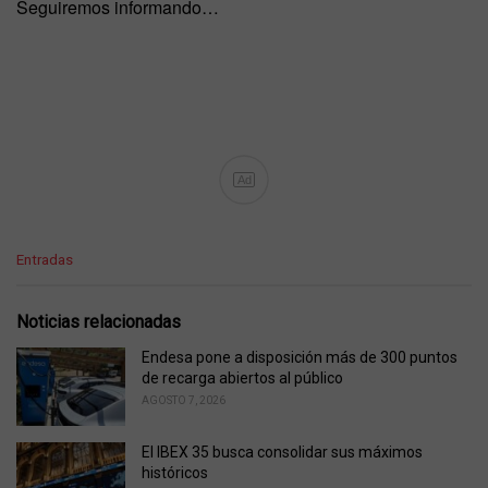
Seguiremos informando…
Ad
C
Entradas
a
t
e
Noticias relacionadas
g
o
Endesa pone a disposición más de 300 puntos
r
de recarga abiertos al público
i
AGOSTO 7, 2026
e
s
El IBEX 35 busca consolidar sus máximos
:
históricos