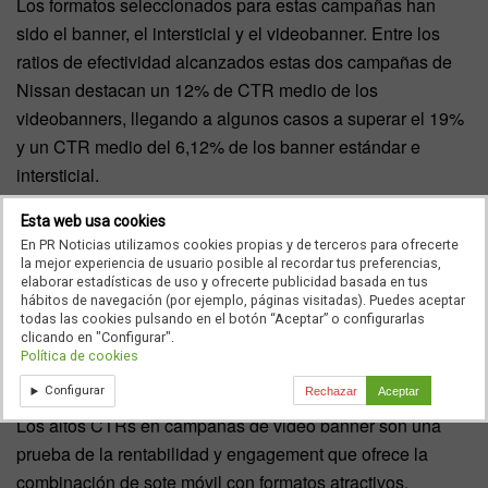
Los formatos seleccionados para estas campañas han
sido el banner, el intersticial y el videobanner. Entre los
ratios de efectividad alcanzados estas dos campañas de
Nissan destacan un 12% de CTR medio de los
videobanners, llegando a algunos casos a superar el 19%
y un CTR medio del 6,12% de los banner estándar e
intersticial.
Esta web usa cookies
En PR Noticias utilizamos cookies propias y de terceros para ofrecerte
la mejor experiencia de usuario posible al recordar tus preferencias,
elaborar estadísticas de uso y ofrecerte publicidad basada en tus
hábitos de navegación (por ejemplo, páginas visitadas). Puedes aceptar
Gonzalo Figares, Director General de Adtriple afirma:
todas las cookies pulsando en el botón “Aceptar” o configurarlas
“Nuestra red de cabeceras ofrece unas increíbles
clicando en "Configurar".
Política de cookies
posibilidades a los anunciantes que busquen un target
Configurar
Rechazar
Aceptar
premium en móvil con efectividad y retorno de inversión.
Los altos CTRs en campañas de video banner son una
prueba de la rentabilidad y engagement que ofrece la
combinación de sote móvil con formatos atractivos.