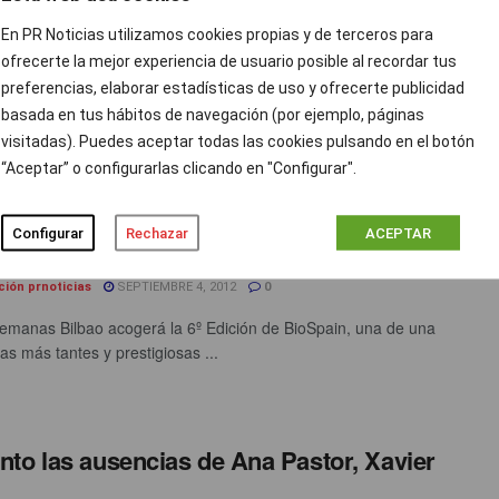
iar los recortes en Marca, Expansión y
En PR Noticias utilizamos cookies propias y de terceros para
rativo
ofrecerte la mejor experiencia de usuario posible al recordar tus
ción prnoticias
SEPTIEMBRE 4, 2012
0
preferencias, elaborar estadísticas de uso y ofrecerte publicidad
basada en tus hábitos de navegación (por ejemplo, páginas
ditorial comienza el curso con la tarea de seguir recortando
visitadas). Puedes aceptar todas las cookies pulsando en el botón
n todas sus empresas. Durante el segundo trestre ...
“Aceptar” o configurarlas clicando en "Configurar".
ain 2012 se presenta a los medios con
Configurar
Rechazar
ACEPTAR
s récord
ción prnoticias
SEPTIEMBRE 4, 2012
0
emanas Bilbao acogerá la 6º Edición de BioSpain, una de una
tas más tantes y prestigiosas ...
to las ausencias de Ana Pastor, Xavier