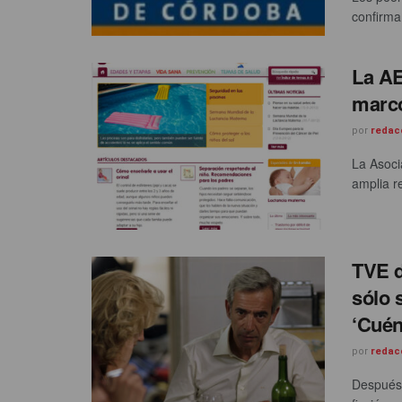
confirma
La AE
marco
por
redac
La Asoci
amplia re
TVE d
sólo 
‘Cué
por
redac
Después 