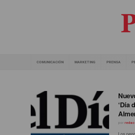
COMUNICACIÓN
MARKETING
PRENSA
P
Nuevo
‘Día 
Almer
por
redac
Los peor