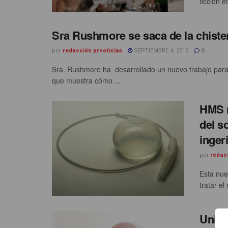
ficción 
Sra Rushmore se saca de la chist
por
redacción prnoticias
SEPTIEMBRE 4, 2012
0
Sra. Rushmore ha desarrollado un nuevo trabajo para
que muestra cómo ...
HMS r
del s
inger
por
redac
Esta nue
tratar el
Unida