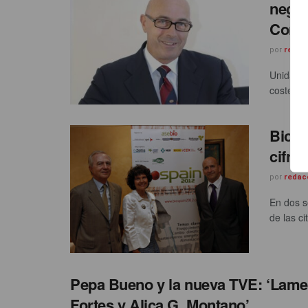
negoc
Corpo
por
redac
Unidad E
costes e
BioSp
cifra
por
redac
En dos s
de las ci
Pepa Bueno y la nueva TVE: ‘Lamen
Fortes y Alica G. Montano’