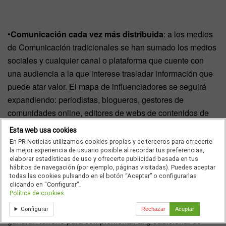
•
Comunicación cada vez más distribuida
: a los medios
de Comunicación tradicionales se han sumado los medios
sociales y cualquier canal o plataforma que cuente con
una audiencia a la que interese trasladar información que
puede atar valor. El mapa de influenciadores se seguirá
expandiendo: periodistas, blogueros, gestores de
comunidades online, editores de webs de contenidos de
instituciones, organizaciones… Especial atención a la
Esta web usa cookies
Comunicación interna
: los trabajadores serán los
En PR Noticias utilizamos cookies propias y de terceros para ofrecerte
la mejor experiencia de usuario posible al recordar tus preferencias,
mejores (o peores) embajadores de una marca.
elaborar estadísticas de uso y ofrecerte publicidad basada en tus
hábitos de navegación (por ejemplo, páginas visitadas). Puedes aceptar
todas las cookies pulsando en el botón “Aceptar” o configurarlas
clicando en "Configurar".
•
Del g de producto al acceso al mercado
: las estrategias
Política de cookies
de visibilidad y posicionamiento institucional y corativo
Configurar
Rechazar
Aceptar
ganarán terreno para complementar al g tradicional de