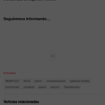
Seguiremos informando…
Ad
C
Entradas
a
T
#EMPLEO
2014
cinco
comunicación
planner media
t
a
e
prnoticias
prsalud
salud
sector
Tendencias
g
g
s
o
:
r
Noticias relacionadas
i