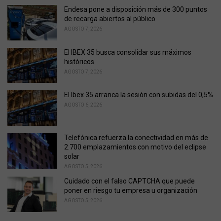
e
Endesa pone a disposición más de 300 puntos
s
de recarga abiertos al público
:
AGOSTO 7, 2026
El IBEX 35 busca consolidar sus máximos
históricos
AGOSTO 7, 2026
El Ibex 35 arranca la sesión con subidas del 0,5%
AGOSTO 6, 2026
Telefónica refuerza la conectividad en más de
2.700 emplazamientos con motivo del eclipse
solar
AGOSTO 5, 2026
Cuidado con el falso CAPTCHA que puede
poner en riesgo tu empresa u organización
AGOSTO 5, 2026