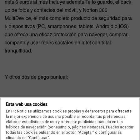
más 6 euros al mes incluye además Te lo guardo, el back
up de fotos y contactos del móvil, y Norton 360
MultiDevice, el más completo producto de seguridad para
5 dispositivos (PC, smartphones, tablets, Android o IOS)
que ofrece una eficaz protección para navegar, comprar,
compartir y usar redes sociales en intet con total
tranquilidad.
Y otros dos de pago puntual:
Gurú Exprés, que ofrece, 30 euros, servicio en remoto para
Esta web usa cookies
solucionar una incidencia ocasional.
En PR Noticias utilizamos cookies propias y de terceros para ofrecerte
la mejor experiencia de usuario posible al recordar tus preferencias,
elaborar estadísticas de uso y ofrecerte publicidad basada en tus
hábitos de navegación (por ejemplo, páginas visitadas). Puedes aceptar
todas las cookies pulsando en el botón “Aceptar” o configurarlas
Gurú en tu casa, que el cliente puede solicitar cuando
clicando en "Configurar".