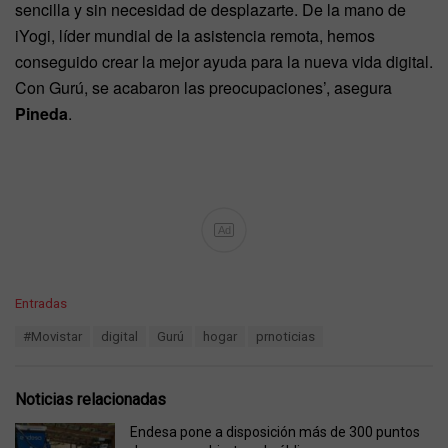
sencilla y sin necesidad de desplazarte. De la mano de
iYogi, líder mundial de la asistencia remota, hemos
conseguido crear la mejor ayuda para la nueva vida digital.
Con Gurú, se acabaron las preocupaciones’, asegura
Pineda
.
Ad
C
Entradas
a
T
#Movistar
digital
Gurú
hogar
prnoticias
t
a
e
g
g
s
o
Noticias relacionadas
:
r
i
Endesa pone a disposición más de 300 puntos
e