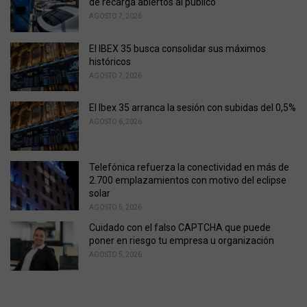
de recarga abiertos al público
s
AGOSTO 7, 2026
:
El IBEX 35 busca consolidar sus máximos
históricos
AGOSTO 7, 2026
El Ibex 35 arranca la sesión con subidas del 0,5%
AGOSTO 6, 2026
Telefónica refuerza la conectividad en más de
2.700 emplazamientos con motivo del eclipse
solar
AGOSTO 5, 2026
Cuidado con el falso CAPTCHA que puede
poner en riesgo tu empresa u organización
AGOSTO 5, 2026