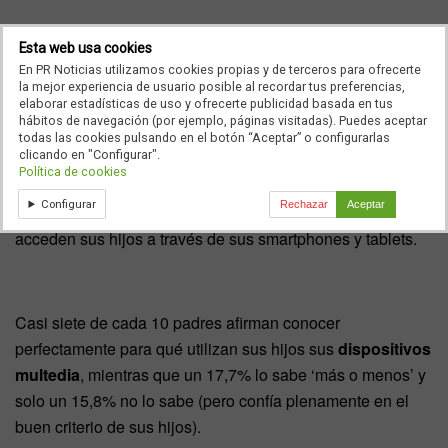
Esta web usa cookies
La mayoría de padres aboga un uso controlado de los
En PR Noticias utilizamos cookies propias y de terceros para ofrecerte
dispositivos multedia (smartphones y tablets). Casi un 80%
la mejor experiencia de usuario posible al recordar tus preferencias,
elaborar estadísticas de uso y ofrecerte publicidad basada en tus
cree que los más pequeños se inician a edad muy
hábitos de navegación (por ejemplo, páginas visitadas). Puedes aceptar
temprana en estas
tecnologías
, eso, nueve de cada 10
todas las cookies pulsando en el botón “Aceptar” o configurarlas
clicando en "Configurar".
encuestados consideran necesario controlar qué hacen los
Política de cookies
niños con sus dispositivos. De hecho, el 87% de los
Configurar
Rechazar
Aceptar
encuestados revisa habitualmente el contenido al que
acceden sus hijos a través de sus smartphones y tablets.
Casi siete de cada 10 padres afirman conocer
perfectamente para qué utilizan sus hijos sus
dispositivos
multedia
, mientras que un 17,7% lo sabe ‘más o menos’ y
solo un 15,8% no lo sabe (pero confía plenamente en el
buen criterio de sus hijos).