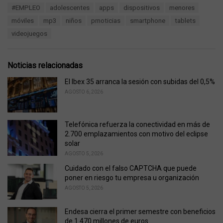
T
#EMPLEO
adolescentes
apps
dispositivos
menores
t
a
e
móviles
mp3
niños
prnoticias
smartphone
tablets
g
g
s
videojuegos
o
:
r
i
e
Noticias relacionadas
s
:
El Ibex 35 arranca la sesión con subidas del 0,5%
AGOSTO 6, 2026
Telefónica refuerza la conectividad en más de
2.700 emplazamientos con motivo del eclipse
solar
AGOSTO 5, 2026
Cuidado con el falso CAPTCHA que puede
poner en riesgo tu empresa u organización
AGOSTO 5, 2026
Endesa cierra el primer semestre con beneficios
de 1.470 millones de euros