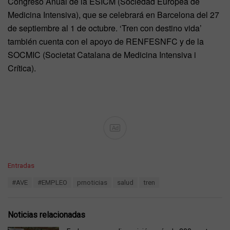
Congreso Anual de la ESICM (Sociedad Europea de
Medicina Intensiva), que se celebrará en Barcelona del 27
de septiembre al 1 de octubre. ‘Tren con destino vida’
también cuenta con el apoyo de RENFESNFC y de la
SOCMIC (Societat Catalana de Medicina Intensiva i
Crítica).
Ad
C
Entradas
a
T
#AVE
#EMPLEO
prnoticias
salud
tren
t
a
e
g
g
s
o
Noticias relacionadas
:
r
i