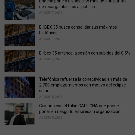
Endesa pone a disposición más de 300 puntos
e
de recarga abiertos al público
s
AGOSTO 7, 2026
:
El IBEX 35 busca consolidar sus máximos
históricos
AGOSTO 7, 2026
El Ibex 35 arranca la sesión con subidas del 0,5%
AGOSTO 6, 2026
Telefónica refuerza la conectividad en más de
2.700 emplazamientos con motivo del eclipse
solar
AGOSTO 5, 2026
Cuidado con el falso CAPTCHA que puede
poner en riesgo tu empresa u organización
AGOSTO 5, 2026