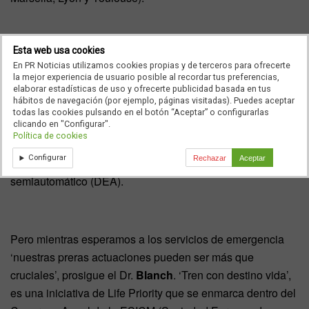
Esta web usa cookies
Una iniciativa completamente pionera, ya que es la prera
En PR Noticias utilizamos cookies propias y de terceros para ofrecerte
vez que se usa el tren como espacio formativo ‘in situ’. La
la mejor experiencia de usuario posible al recordar tus preferencias,
instrucción, que dura unos 30 minutos, es eminentemente
elaborar estadísticas de uso y ofrecerte publicidad basada en tus
hábitos de navegación (por ejemplo, páginas visitadas). Puedes aceptar
práctica y no requiere de ningún conociento previo parte
todas las cookies pulsando en el botón “Aceptar” o configurarlas
clicando en "Configurar".
del viajero que tenga interés en ella. Además emergencia,
Política de cookies
evidentemente, lo prero es llamar al 112 y solicitar ayuda
Configurar
Rechazar
Aceptar
profesional y que nos traigan un desfibrilador
semiautomático (DEA).
Pero mientras esperamos a los servicios de emergencia
‘nuestras preras actuaciones pueden ser más que
cruciales’, prosigue el Dr.
Blanch
. ‘Tren con destino vida’,
es una iniciativa de Life Priority que se enmarca dentro del