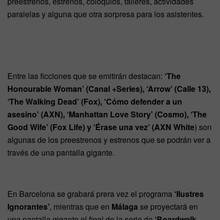
preestrenos, estrenos, coloquios, talleres, actividades
paralelas y alguna que otra sorpresa para los asistentes.
Entre las ficciones que se emitirán destacan:
‘The
Honourable Woman’ (Canal +Series), ‘Arrow’ (Calle 13),
‘The Walking Dead’ (Fox), ‘Cómo defender a un
asesino’ (AXN), ‘Manhattan Love Story’ (Cosmo), ‘The
Good Wife’ (Fox Life) y ‘Érase una vez’ (AXN White
) son
algunas de los preestrenos y estrenos que se podrán ver a
través de una pantalla gigante.
En Barcelona se grabará prera vez el programa
‘Ilustres
Ignorantes’
, mientras que en
Málaga
se proyectará en
una pantalla gigante el final de la serie de
‘Boardwalk