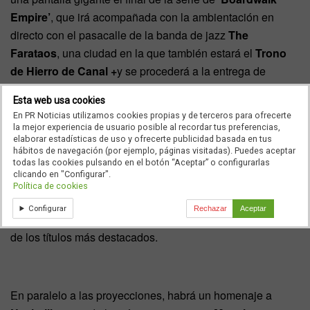
Empire’
, que irá acompañada con la ambientación en
directo con el pasacalle de la banda de jazz
The
Farataos
, una ciudad en la que también estará el
Trono
de Hierro de Canal +
y se procederá a la entrega de
premios del concurso
Crossover: La serie
.
Esta web usa cookies
En PR Noticias utilizamos cookies propias y de terceros para ofrecerte
la mejor experiencia de usuario posible al recordar tus preferencias,
elaborar estadísticas de uso y ofrecerte publicidad basada en tus
Los más pequeños también tendrán su espacio en las tres
hábitos de navegación (por ejemplo, páginas visitadas). Puedes aceptar
localidades con proyecciones, talleres infantiles y mucha
todas las cookies pulsando en el botón “Aceptar” o configurarlas
clicando en "Configurar".
diversión.
‘La Princesa Sofía’ (Disney Junior), ‘Star
Política de cookies
Wars Rebels, la película’ (Disney XD), ‘Breadwinner’
Configurar
Rechazar
Aceptar
(Nickelodeon) y ‘Doozers’ (Canal Panda)
serán algunos
de los títulos más destacados.
En paralelo a las proyecciones, habrá un homenaje a