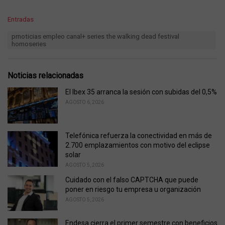
C
Entradas
a
T
prnoticias empleo canal+ series the walking dead festival
t
a
homoseries
e
g
g
s
o
:
r
Noticias relacionadas
i
e
El Ibex 35 arranca la sesión con subidas del 0,5%
s
AGOSTO 6, 2026
:
Telefónica refuerza la conectividad en más de
2.700 emplazamientos con motivo del eclipse
solar
AGOSTO 5, 2026
Cuidado con el falso CAPTCHA que puede
poner en riesgo tu empresa u organización
AGOSTO 5, 2026
Endesa cierra el primer semestre con beneficios