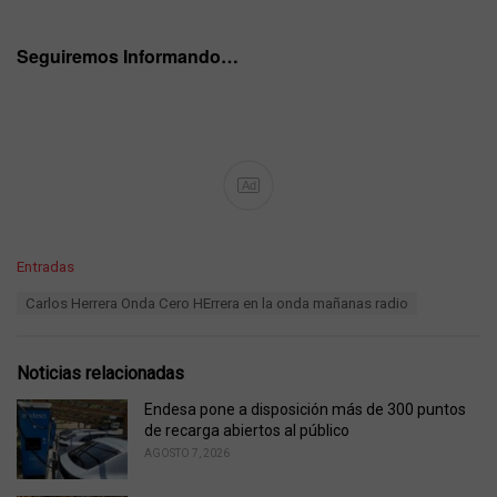
Seguiremos Informando…
Ad
C
Entradas
a
T
Carlos Herrera Onda Cero HErrera en la onda mañanas radio
t
a
e
g
g
s
o
Noticias relacionadas
:
r
i
Endesa pone a disposición más de 300 puntos
e
de recarga abiertos al público
s
AGOSTO 7, 2026
: